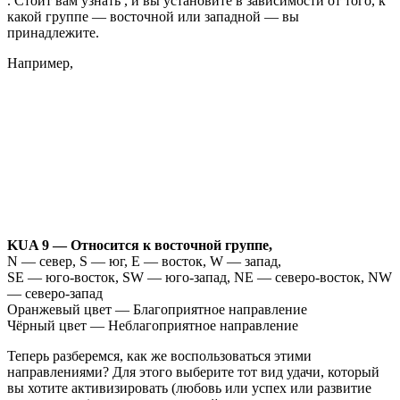
. Стоит вам узнать , и вы установите в зависимости от того, к
какой группе — восточной или западной — вы
принадлежите.
Например,
KUA 9 — Относится к восточной группе,
N — север, S — юг, E — восток, W — запад,
SE — юго-восток, SW — юго-запад, NE — северо-восток, NW
— северо-запад
Оранжевый цвет — Благоприятное направление
Чёрный цвет — Неблагоприятное направление
Теперь разберемся, как же воспользоваться этими
направлениями? Для этого выберите тот вид удачи, который
вы хотите активизировать (любовь или успех или развитие