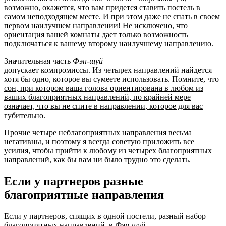
возможно, окажется, что вам придется ставить постель в
самом неподходящем месте. И при этом даже не спать в своем
первом наилучшем направлении! Не исключено, что
ориентация вашей комнаты дает только возможность
подключаться к вашему второму наилучшему направлению.
Значительная часть
Фэн-шуй
допускает компромиссы. Из четырех направлений найдется
хотя бы одно, которое вы сумеете использовать. Помните, что
сон, при котором ваша голова ориентирована в любом из
ваших благоприятных направлений, по крайней мере
означает, что вы не спите в направлении, которое для вас
губительно.
Прочие четыре неблагоприятных направления весьма
негативны, и поэтому я всегда советую приложить все
усилия, чтобы прийти к любому из четырех благоприятных
направлений, как бы вам ни было трудно это сделать.
Если у партнеров разные
благоприятные направления
Если у партнеров, спящих в одной постели, разный набор
благоприятных направлений, в
Фэн-шуй