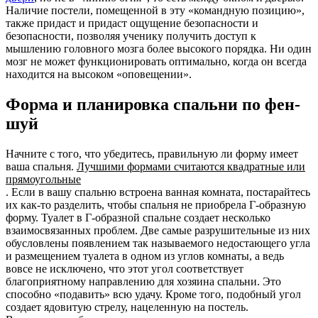
Наличие постели, помещенной в эту «командную позицию»,
также придаст и придаст ощущение безопасности и
безопасности, позволяя ученику получить доступ к
мышлению головного мозга более высокого порядка. Ни один
мозг не может функционировать оптимально, когда он всегда
находится на высоком «оповещении».
Форма и планировка спальни по фен-
шуй
Начните с того, что убедитесь, правильную ли форму имеет
ваша спальня.
Лучшими формами считаются квадратные или
прямоугольные
. Если в вашу спальню встроена ванная комната, постарайтесь
их как-то разделить, чтобы спальня не приобрела Г-образную
форму. Туалет в Г-образной спальне создает несколько
взаимосвязанных проблем. Две самые разрушительные из них
обусловлены появлением так называемого недостающего угла
и размещением туалета в одном из углов комнаты, а ведь
вовсе не исключено, что этот угол соответствует
благоприятному направлению для хозяина спальни. Это
способно «подавить» всю удачу. Кроме того, подобный угол
создает ядовитую стрелу, нацеленную на постель.