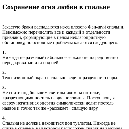
Сохранение огня любви в спальне
Зачастую браки распадаются из-за плохого Фэн-шуй спальни.
Невозможно перечислить все и каждый в отдельности
признаки, формирующие в целом неблагоприятную
обстановку, но основные проблемы касаются следующего:
1.
Никогда не размещайте большое зеркало непосредственно
перед кроватью или над ней.
2.
Телевизионный экран в спальне ведет к разделению пары.
3.
Не спите под большим светильником на потолке,
«разрезающим» постель на две половины. Поступающая
сверху негативная энергия символически делит постель
надвое и точно так же «рассекает» спящую пару.
4.
Спальня не должна находиться под туалетом. Никогда не
спите в спальне, над которой расположен туалет на верхнем