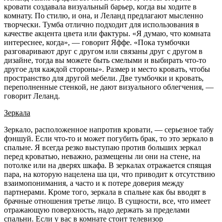
кровати создавала визуальный барьер, когда вы ходите в
комнату. По стилю, и она, и Леланд предлагают мысленно
творчески. Тумба отлично подходит для использования в
качестве акцента цвета или фактуры. «Я думаю, что комната
интереснее, когда», — говорит Яффе. «Пока тумбочки
разговаривают друг с другом или связаны друг с другом в
дизайне, тогда вы можете быть смелыми и выбирать что-то
другое для каждой стороны». Размер и место кровать, чтобы
пространство для другой мебели. Две тумбочки и кровать,
переполненные стенкой, не дают визуального облегчения, —
говорит Леланд.
Зеркала
Зеркало, расположенное напротив кровати, — серьезное табу
фэншуй. Если что-то и может погубить брак, то это зеркало в
спальне. Я всегда резко выступаю против больших зеркал
перед кроватью, неважно, размещены ли они на стене, на
потолке или на дверях шкафа. В зеркалах отражается спящая
пара, на которую нацелена ша ци, что приводит к отсутствию
взаимопонимания, а часто и к потере доверия между
партнерами. Кроме того, зеркала в спальне как бы вводят в
брачные отношения третье лицо. В сущности, все, что имеет
отражающую поверхность, надо держать за пределами
спальни.
Если у вас в комнате стоит телевизор