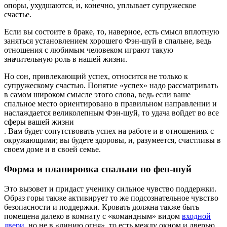
опоры, ухудшаются, и, конечно, уплывает супружеское
счастье.
Если вы состоите в браке, то, наверное, есть смысл вплотную
заняться установлением хорошего Фэн-шуй в спальне, ведь
отношения с любимым человеком играют такую
значительную роль в нашей жизни.
Но сон, привлекающий успех, относится не только к
супружескому счастью. Понятие «успех» надо рассматривать
в самом широком смысле этого слова, ведь если ваше
спальное место ориентировано в правильном направлении и
наслаждается великолепным Фэн-шуй, то удача войдет во все
сферы вашей жизни
. Вам будет сопутствовать успех на работе и в отношениях с
окружающими; вы будете здоровы, и, разумеется, счастливы в
своем доме и в своей семье.
Форма и планировка спальни по фен-шуй
Это вызовет и придаст ученику сильное чувство поддержки.
Образ горы также активирует то же подсознательное чувство
безопасности и поддержки. Кровать должна также быть
помещена далеко в комнату с «командным» видом
входной
двери
, но не в «линию огня», то есть между окном и дверью.