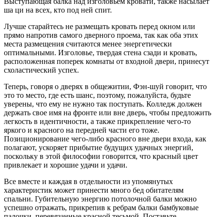
Выступающая балка над изголовьем кровати, также насылает
ша ци на всех, кто под ней спит.
Лучше старайтесь не размещать кровать перед окном или
прямо напротив самого дверного проема, так как оба этих
места размещения считаются менее энергетически
оптимальными. Изголовье, твердая стена сзади и кровать,
расположенная поперек комнаты от входной двери, принесут
схоластический успех.
Теперь, говоря о дверях в общежитии, Фэн-шуй говорит, что
это то место, где есть шанс, поэтому, пожалуйста, будьте
уверены, что ему не нужно так поступать. Колледж должен
держать свое имя на фронте или вне дверь, чтобы предложить
легкость в идентичности, а также прикрепление чего-то
яркого и красного на передней части его тоже.
Позиционирование чего-либо красного вне двери входа, как
полагают, ускоряет прибытие будущих удачных энергий,
поскольку в этой философии говорится, что красный цвет
привлекает и хорошие удачи и удачи.
Все вместе и каждая в отдельности из упомянутых
характеристик может принести много бед обитателям
спальни. Губительную энергию потолочной балки можно
успешно отражать, прикрепив к ребрам балки бамбуковые
палочки, перевязанные красной тесьмой. Поставьте