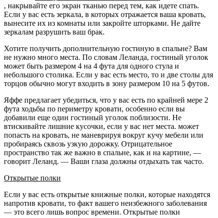
, накрывайте его экран тканью перед тем, как идете спать.
Если у вас есть зеркала, в которых отражается ваша кровать,
вынесите их из комнаты или закройте шторками. Не дайте
зеркалам разрушить ваш брак.
Хотите получить дополнительную гостиную в спальне? Вам
не нужно много места. По словам Леланда, гостиный уголок
может быть размером 4 на 4 фута для одного стула и
небольшого столика. Если у вас есть место, то и две столы для
торцов обычно могут входить в зону размером 10 на 5 футов.
Яффе предлагает убедиться, что у вас есть по крайней мере 2
фута ходьбы по периметру кровати, особенно если вы
добавили еще один гостиный уголок поблизости. Не
втискивайте лишние кусочки, если у вас нет места. может
попасть на кровать, не маневрируя вокруг кучу мебели или
пробираясь сквозь узкую дорожку. Отрицательное
пространство так же важно в спальне, как и на картине, —
говорит Леланд. — Ваши глаза должны отдыхать так часто.
Открытые полки
Если у вас есть открытые книжные полки, которые находятся
напротив кровати, то факт вашего неизбежного заболевания
— это всего лишь вопрос времени. Открытые полки