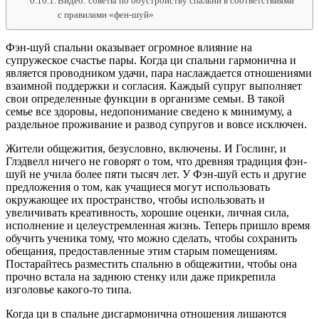
Видео: советы по обустройству спальни в соответствиями
с правилами «фен-шуй»
Фэн-шуй спальни оказывает огромное влияние на
супружеское счастье пары. Когда ци спальни гармонична и
является проводником удачи, пара наслаждается отношениями
взаимной поддержки и согласия. Каждый супруг выполняет
свои определенные функции в организме семьи. В такой
семье все здоровы, недопонимание сведено к минимуму, а
раздельное проживание и развод супругов и вовсе исключен.
Жители общежития, безусловно, включены. И Гослинг, и
Глэдвелл ничего не говорят о том, что древняя традиция фэн-
шуй не учила более пяти тысяч лет. У Фэн-шуй есть и другие
предложения о том, как учащиеся могут использовать
окружающее их пространство, чтобы использовать и
увеличивать креативность, хорошие оценки, личная сила,
исполнение и целеустремленная жизнь. Теперь пришло время
обучить ученика тому, что можно сделать, чтобы сохранить
обещания, предоставленные этим старым помещениям.
Постарайтесь разместить спальню в общежитии, чтобы она
прочно встала на заднюю стенку или даже прикрепила
изголовье какого-то типа.
Когда ци в спальне дисгармонична отношения лишаются