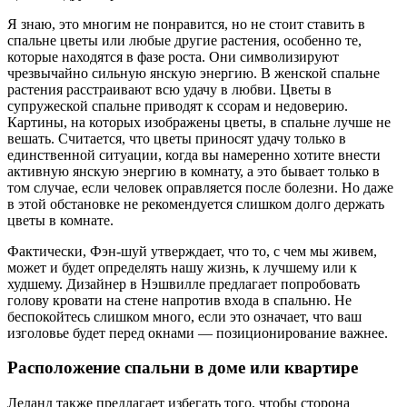
Я знаю, это многим не понравится, но не стоит ставить в
спальне цветы или любые другие растения, особенно те,
которые находятся в фазе роста. Они символизируют
чрезвычайно сильную янскую энергию. В женской спальне
растения расстраивают всю удачу в любви. Цветы в
супружеской спальне приводят к ссорам и недоверию.
Картины, на которых изображены цветы, в спальне лучше не
вешать. Считается, что цветы приносят удачу только в
единственной ситуации, когда вы намеренно хотите внести
активную янскую энергию в комнату, а это бывает только в
том случае, если человек оправляется после болезни. Но даже
в этой обстановке не рекомендуется слишком долго держать
цветы в комнате.
Фактически, Фэн-шуй утверждает, что то, с чем мы живем,
может и будет определять нашу жизнь, к лучшему или к
худшему. Дизайнер в Нэшвилле предлагает попробовать
голову кровати на стене напротив входа в спальню. Не
беспокойтесь слишком много, если это означает, что ваш
изголовье будет перед окнами — позиционирование важнее.
Расположение спальни в доме или квартире
Леланд также предлагает избегать того, чтобы сторона