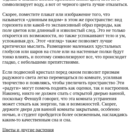
символизирует воду, а вот от черного цвета лучше отказаться.
Скорее, поместите плакат или изображение того, что
называется «длинным видом» в этом же пространстве: вид
горизонта или какой-то экспансивный образ природы, как
поле цветов или длинный и извилистый след. Это не только
откроется их возможности, но также успокаивают тело и ум,
успокаивая дух. Этот «взгляд» также позволяет лучше
критически мыслить. Размещение маленьких хрустальных
глобусов или шаров на столе или на настенные полки будут
тонко влиять, и поэтому символизируют все, что происходит
гладко, с небольшими препятствиями.
Если подвесной кристалл перед окном позволит призмам
радужного света легко перемещаться по комнате, усиливая
творчество и появляясь, чтобы увеличить пространство Эти
«радуги» могут помочь поднять как оценки, так и настроения.
Наконец, никто не должен спать с открытой дверью ванной,
поскольку Феншуй говорит, что эта комната устранения
может стекать как энергии, так и возможностей. Скорее,
держите двери для ванной комнаты закрытыми, особенно
ночью, и студент пробудится более освеженным, наслаждаясь
каким-то качественным сна и сна.
Цветы и другие растения