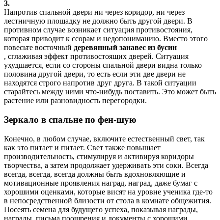
3.
Напротив спальной двери ни через коридор, ни через
лестничную площадку не должно быть другой двери. В
противном случае возникает ситуация противостояния,
которая приводит к ссорам и недопониманию. Вместо этого
повесьте восточный
деревянный занавес из бусин
, сглаживая эффект противостоящих дверей. Ситуация
ухудшается, если со стороны спальной двери видна только
половина другой двери, то есть если эти две двери не
находятся строго напротив друг друга. В такой ситуации
старайтесь между ними что-нибудь поставить. Это может быть
растение или разновидность перегородки.
Зеркало в спальне по фен-шую
Конечно, в любом случае, включите естественный свет, так
как это питает и питает. Свет также повышает
производительность, стимулируя и активируя коридоры
творчества, а затем продолжает удерживать эти соки. Всегда
всегда, всегда, всегда должны быть вдохновляющие и
мотивационные проявления наград, наград, даже бумаг с
хорошими оценками, которые висят на уровне ученика где-то
в непосредственной близости от стола в комнате общежития.
Посеять семена для будущего успеха, показывая награды,
награды, письма поощрения и документы с хорошими