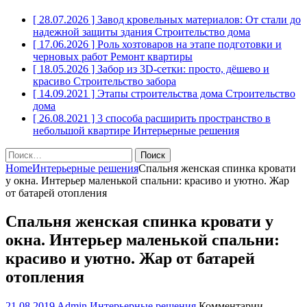
[ 28.07.2026 ]
Завод кровельных материалов: От стали до
надежной защиты здания
Строительство дома
[ 17.06.2026 ]
Роль хозтоваров на этапе подготовки и
черновых работ
Ремонт квартиры
[ 18.05.2026 ]
Забор из 3D-сетки: просто, дёшево и
красиво
Строительство забора
[ 14.09.2021 ]
Этапы строительства дома
Строительство
дома
[ 26.08.2021 ]
3 способа расширить пространство в
небольшой квартире
Интерьерные решения
Найти:
Home
Интерьерные решения
Спальня женская спинка кровати
у окна. Интерьер маленькой спальни: красиво и уютно. Жар
от батарей отопления
Спальня женская спинка кровати у
окна. Интерьер маленькой спальни:
красиво и уютно. Жар от батарей
отопления
к
21.08.2019
Admin
Интерьерные решения
Комментарии