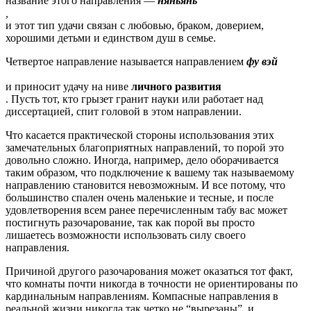
название этого направления —
няньянь
,
и этот тип удачи связан с любовью, браком, доверием,
хорошими детьми и единством душ в семье.
Четвертое направление называется направлением
фу вэй
и приносит удачу на ниве
личного развития
. Пусть тот, кто грызет гранит науки или работает над
диссертацией, спит головой в этом направлении.
Что касается практической стороны использования этих
замечательных благоприятных направлений, то порой это
довольно сложно. Иногда, например, дело оборачивается
таким образом, что подключение к вашему так называемому
направлению становится невозможным. И все потому, что
большинство спален очень маленькие и тесные, и после
удовлетворения всем ранее перечисленным табу вас может
постигнуть разочарование, так как порой вы просто
лишаетесь возможности использовать силу своего
направления.
Причиной другого разочарования может оказаться тот факт,
что комнаты почти никогда в точности не ориентированы по
кардинальным направлениям. Компасные направления в
реальной жизни никогда так четко не “вырезаны”, и,