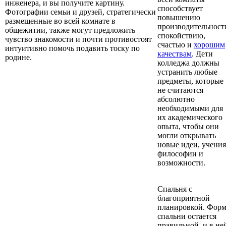
инженера, и вы получите картину.
способствует
Фотографии семьи и друзей, стратегически
повышению
размещенные во всей комнате в
производительност
общежитии, также могут предложить
спокойствию,
чувство знакомости и почти противостоят
счастью и
хорошим
интуитивно помочь подавить тоску по
качествам
. Дети
родине.
колледжа должны
устранить любые
предметы, которые
не считаются
абсолютно
необходимыми для
их академического
опыта, чтобы они
могли открывать
новые идеи, учения
философии и
возможности.
Спальня с
благоприятной
планировкой. Форм
спальни остается
правильной, и в не