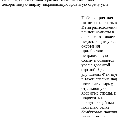
декоративную ширму, закрывающую ядовитую стрелу угла.
Неблагоприятная
планировка спальн
Из-за расположени
ванной комнаты в
спальне возникает
недостающий угол,
очертания
приобретают
неправильную
форму и создается
угол с ядовитой
стрелой. Для
улучшения Фэн-шу
в такой спальне на
поставить ширму,
отражающую
ядовитые стрелы, и
подвесить к
выступающей над
постелью балке
бамбуковые палочк
перевязанные