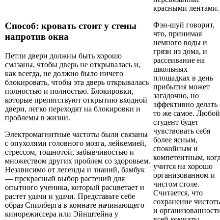
красными лентами.
Фэн-шуй говорит,
Способ: кровать стоит у стены
что, принимая
напротив окна
немного воды и
грязи из дома, и
Петли двери должны быть хорошо
рассеивание на
смазаны, чтобы дверь не открывалась и,
школьных
как всегда, не должно было ничего
площадках в день
блокировать, чтобы эта дверь открывалась
прибытия может
полностью и полностью. Блокировки,
загадочно, но
которые препятствуют открытию входной
эффективно делать
двери, легко переходят на блокировки и
то же самое. Любой
проблемы в жизни.
студент будет
чувствовать себя
Электромагнитные частоты были связаны
более ясным,
с опухолями головного мозга, лейкемией,
спокойным и
стрессом, тошнотой, забывчивостью и
компетентным, ког
множеством других проблем со здоровьем.
учится на хорошо
Независимо от легенды и знаний, бамбук
организованном и
— прекрасный выбор растений для
чистом столе.
опытного ученика, который расцветает и
Считается, что
растет удачи и удачи. Представьте себе
сохранение чистот
образ Спилберга в комнате начинающего
и организованност
кинорежиссера или Эйнштейна у
всей комнаты