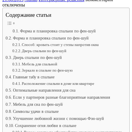
записи
отключены
Спальня
Содержание статьи
женская
спинка
кровати
у
Форма и планировка спальни по фен-шуй
окна.
Форма и планировка спальни по фен-шуй
Интерьер
Способ: кровать стоит у стены напротив окна
маленько
Дверь спальни по фен-шуй
спальни:
Дверь спальни по фен-шуй
красиво
и
Мебель для спальной
уютно.
Зеркало в спальне по фен-шую
Жар
Главные табу в спальне
от
Расположение спальни в доме или квартире
батарей
отоплени
Оптимальные направления для сна
Если у партнеров разные благоприятные направления
Мебель для сна по фен-шуй
Символы удачи в спальне
Улучшение любовной жизни с помощью Фэн-шуй
Сохранение огня любви в спальне