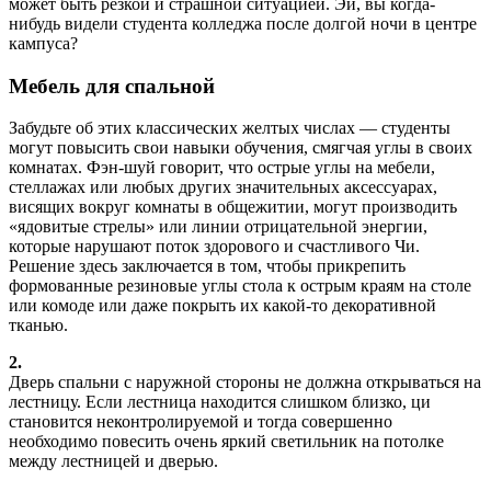
может быть резкой и страшной ситуацией. Эй, вы когда-
нибудь видели студента колледжа после долгой ночи в центре
кампуса?
Мебель для спальной
Забудьте об этих классических желтых числах — студенты
могут повысить свои навыки обучения, смягчая углы в своих
комнатах. Фэн-шуй говорит, что острые углы на мебели,
стеллажах или любых других значительных аксессуарах,
висящих вокруг комнаты в общежитии, могут производить
«ядовитые стрелы» или линии отрицательной энергии,
которые нарушают поток здорового и счастливого Чи.
Решение здесь заключается в том, чтобы прикрепить
формованные резиновые углы стола к острым краям на столе
или комоде или даже покрыть их какой-то декоративной
тканью.
2.
Дверь спальни с наружной стороны не должна открываться на
лестницу. Если лестница находится слишком близко, ци
становится неконтролируемой и тогда совершенно
необходимо повесить очень яркий светильник на потолке
между лестницей и дверью.