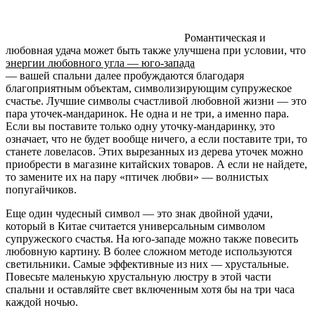
Романтическая и
любовная удача может быть также улучшена при условии, что
энергии любовного угла — юго-запада
— вашей спальни далее пробуждаются благодаря
благоприятным объектам, символизирующим супружеское
счастье. Лучшие символы счастливой любовной жизни — это
пара уточек-мандаринок. Не одна и не три, а именно пара.
Если вы поставите только одну уточку-мандаринку, это
означает, что не будет вообще ничего, а если поставите три, то
станете ловеласов. Этих вырезанных из дерева уточек можно
приобрести в магазине китайских товаров. А если не найдете,
то замените их на пару «птичек любви» — волнистых
попугайчиков.
Еще один чудесный символ — это знак двойной удачи,
который в Китае считается универсальным символом
супружеского счастья. На юго-западе можно также повесить
любовную картину. В более сложном методе используются
светильники. Самые эффективные из них — хрустальные.
Повесьте маленькую хрустальную люстру в этой части
спальни и оставляйте свет включенным хотя бы на три часа
каждой ночью.