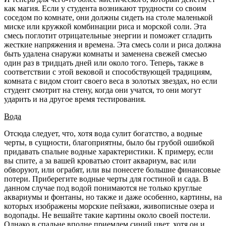
как магия. Если у студента возникают трудности со своим
соседом по комнате, они должны сидеть на столе маленькой
миске или кружкой комбинации риса и морской соли. Эта
смесь поглотит отрицательные энергии и поможет сгладить
жесткие напряжения и времена. Эта смесь соли и риса должна
быть удалена снаружи комнаты и заменена свежей смесью
один раз в тридцать дней или около того. Теперь, также в
соответствии с этой вековой и способствующей традициям,
комната с видом стоит своего веса в золотых звездах, но если
студент смотрит на стену, когда они учатся, то они могут
ударить и на другое время тестирования.
Вода
Отсюда следует, что, хотя вода сулит богатство, а водные
черты, в сущности, благоприятны, было бы грубой ошибкой
придавать спальне водные характеристики. К примеру, если
вы спите, а за вашей кроватью стоит аквариум, вас или
обворуют, или ограбят, или вы понесете большие финансовые
потери. Приберегите водные черты для гостиной и сада. В
данном случае под водой понимаются не только круглые
аквариумы и фонтаны, но также и даже особенно, картины, на
которых изображены морские пейзажи, живописные озера и
водопады. Не вешайте такие картины около своей постели.
Однако в спальне вполне приемлем синий цвет, хотя он и