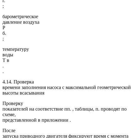
г.
;
барометрическое
давление воздуха
P
б.
;
температуру
воды
Т в
.
.
4.14. Проверка
времени заполнения насоса с максимальной геометрической
высоты всасывания
Проверку
показателей на соответствие пп. , таблицы, п. проводят по
схеме,
представленной в приложении .
После
запуска приводного двигателя фиксируют время с момента