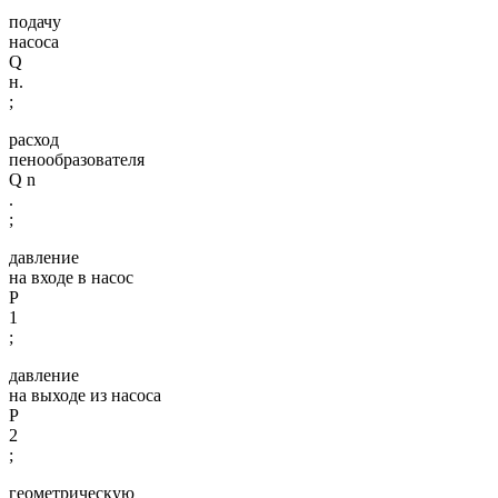
подачу
насоса
Q
н.
;
расход
пенообразователя
Q n
.
;
давление
на входе в насос
Р
1
;
давление
на выходе из насоса
Р
2
;
геометрическую