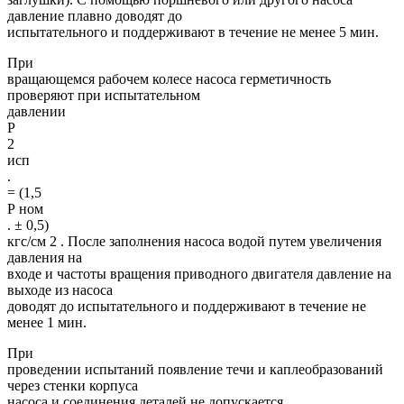
давление плавно доводят до
испытательного и поддерживают в течение не менее 5 мин.
При
вращающемся рабочем колесе насоса герметичность
проверяют при испытательном
давлении
Р
2
исп
.
= (1,5
Р ном
. ± 0,5)
кгс/см 2 . После заполнения насоса водой путем увеличения
давления на
входе и частоты вращения приводного двигателя давление на
выходе из насоса
доводят до испытательного и поддерживают в течение не
менее 1 мин.
При
проведении испытаний появление течи и каплеобразований
через стенки корпуса
насоса и соединения деталей не допускается.