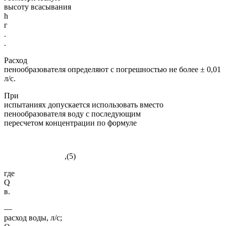
высоту всасывания
h
г
.
.
Расход
пенообразователя определяют с погрешностью не более ± 0,01
л/с.
При
испытаниях допускается использовать вместо
пенообразователя воду с последующим
пересчетом концентрации по формуле
,(5)
где
Q
в.
—
расход воды, л/с;