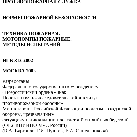
ПРОТИВОПОЖАРНАЯ СЛУЖБА
геометрическую
высоту
всасывания
НОРМЫ ПОЖАРНОЙ БЕЗОПАСНОСТИ
центробежного
насоса.
Большая
ТЕХНИКА ПОЖАРНАЯ.
энциклопедия
МОТОПОМПЫ ПОЖАРНЫЕ.
нефти
МЕТОДЫ ИСПЫТАНИЙ
и
газа
НПБ 313-2002
МОСКВА 2003
Разработаны
Федеральным государственным учреждением
«Всероссийский ордена «Знак
Почета» научно-исследовательский институт
противопожарной обороны»
Министерства Российской Федерации по делам гражданской
обороны, чрезвычайным
ситуациям и ликвидации последствий стихийных бедствий
(ФГУ ВНИИПО МЧС России)
(В.А. Варганов, Г.И. Пунчик, Е.А. Синельникова).