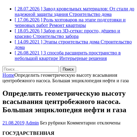
[ 28.07.2026 ]
Завод кровельных материалов: От стали до
надежной защиты здания
Строительство дома
[ 17.06.2026 ]
Роль хозтоваров на этапе подготовки и
черновых работ
Ремонт квартиры
[ 18.05.2026 ]
Забор из 3D-сетки: просто, дёшево и
красиво
Строительство забора
[ 14.09.2021 ]
Этапы строительства дома
Строительство
дома
[ 26.08.2021 ]
3 способа расширить пространство в
небольшой квартире
Интерьерные решения
Найти:
Home
Определить геометрическую высоту всасывания
центробежного насоса. Большая энциклопедия нефти и газа
Определить геометрическую высоту
всасывания центробежного насоса.
Большая энциклопедия нефти и газа
к
21.08.2019
Admin
Без рубрики
Комментарии
отключены
записи
ГОСУДАРСТВЕННАЯ
Определить