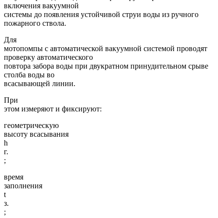
включения вакуумной
системы до появления устойчивой струи воды из ручного
пожарного ствола.
Для
мотопомпы с автоматической вакуумной системой проводят
проверку автоматического
повтора забора воды при двукратном принудительном срыве
столба воды во
всасывающей линии.
При
этом измеряют и фиксируют:
геометрическую
высоту всасывания
h
г.
;
время
заполнения
t
з.
;