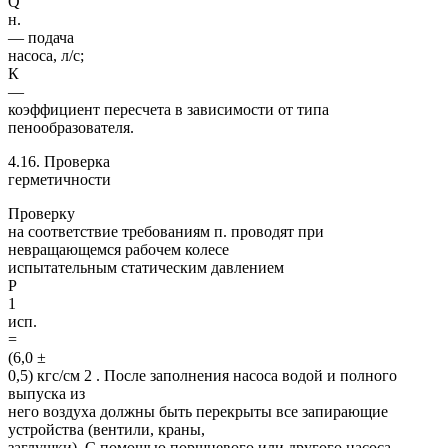
Q
н.
— подача
насоса, л/с;
К
—
коэффициент пересчета в зависимости от типа
пенообразователя.
4.16. Проверка
герметичности
Проверку
на соответствие требованиям п. проводят при
невращающемся рабочем колесе
испытательным статическим давлением
Р
1
исп.
=
(6,0 ±
0,5) кгс/см 2 . После заполнения насоса водой и полного
выпуска из
него воздуха должны быть перекрыты все запирающие
устройства (вентили, краны,
заглушки). С помощью поршневого или другого насоса