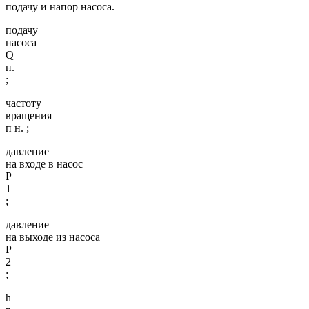
подачу и напор насоса.
подачу
насоса
Q
н.
;
частоту
вращения
п н. ;
давление
на входе в насос
Р
1
;
давление
на выходе из насоса
Р
2
;
h