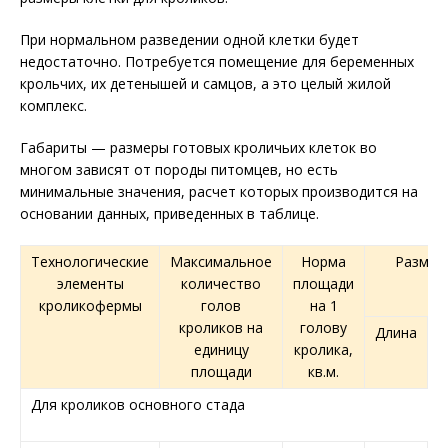
При нормальном разведении одной клетки будет
недостаточно. Потребуется помещение для беременных
крольчих, их детенышей и самцов, а это целый жилой
комплекс.
Габариты — размеры готовых кроличьих клеток во
многом зависят от породы питомцев, но есть
минимальные значения, расчет которых производится на
основании данных, приведенных в таблице.
Технологические
Максимальное
Норма
Размер
элементы
количество
площади
кроликофермы
голов
на 1
кроликов на
голову
Длина
Ш
единицу
кролика,
площади
кв.м.
Для кроликов основного стада