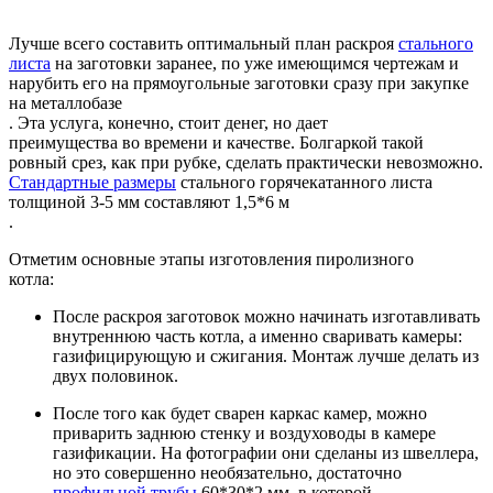
Лучше всего составить оптимальный план раскроя
стального
листа
на заготовки заранее, по уже имеющимся чертежам и
нарубить его на прямоугольные заготовки сразу при закупке
на металлобазе
. Эта услуга, конечно, стоит денег, но дает
преимущества во времени и качестве. Болгаркой такой
ровный срез, как при рубке, сделать практически невозможно.
Стандартные размеры
стального горячекатанного листа
толщиной 3-5 мм составляют 1,5*6 м
.
Отметим основные этапы изготовления пиролизного
котла:
После раскроя заготовок можно начинать изготавливать
внутреннюю часть котла, а именно сваривать камеры:
газифицирующую и сжигания. Монтаж лучше делать из
двух половинок.
После того как будет сварен каркас камер, можно
приварить заднюю стенку и воздуховоды в камере
газификации. На фотографии они сделаны из швеллера,
но это совершенно необязательно, достаточно
профильной трубы
60*30*2 мм, в которой