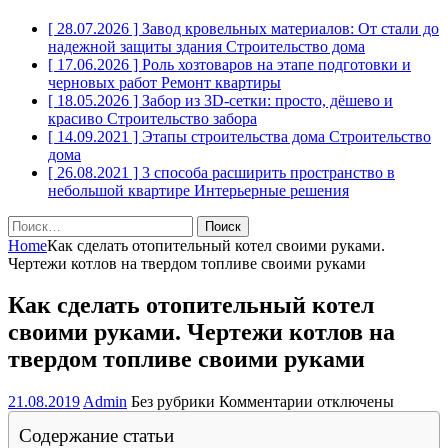
[ 28.07.2026 ]
Завод кровельных материалов: От стали до
надежной защиты здания
Строительство дома
[ 17.06.2026 ]
Роль хозтоваров на этапе подготовки и
черновых работ
Ремонт квартиры
[ 18.05.2026 ]
Забор из 3D-сетки: просто, дёшево и
красиво
Строительство забора
[ 14.09.2021 ]
Этапы строительства дома
Строительство
дома
[ 26.08.2021 ]
3 способа расширить пространство в
небольшой квартире
Интерьерные решения
Найти:
Home
Как сделать отопительный котел своими руками.
Чертежи котлов на твердом топливе своими руками
Как сделать отопительный котел
своими руками. Чертежи котлов на
твердом топливе своими руками
к
21.08.2019
Admin
Без рубрики
Комментарии
отключены
записи
Содержание статьи
Как