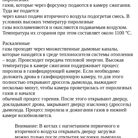
газов, которые через форсунку подаются в камеру сжигания.
Туда же подается
через канал подачи вторичного воздуха подогретая смесь. В
условиях высоких температур пиролизные
газы воспламеняются и окисляются подаваемым воздухом.
Температура их сгорания при этом составляет около 1100 °C.
Раскаленные
газы проходят через множественные дымовые каналы,
которые находятся в среде теплоносителя системы отопления
– воде. Происходит передача тепловой энергии. Высокая
температура в камере сжигания поддерживает процесс
пиролиза в газифицирующей камере. Если необходимо
доложить дрова в газифицирующую камеру, то для этого
полностью открывают дроссель дымохода, выжидают
несколько минут, чтобы камера проветрилась от пиролизных
газов и начался
обычный процесс горения. После этого открывают дверцу,
докладывают дрова, закрывают дверцу изаслонку (дроссель)
дымохода. Процесс пиролиза и дожигания газов в нижней
камере возобновляется.
Внимание: В котлах с нагнетанием первичного и
вторичного воздуха открывать дверцу загрузки
можно только после открытия заслонки дымохода