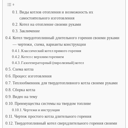
сделать
отопительный
котел
Виды котлов отопления и возможность их
своими
самостоятельного изготовления
руками.
Котел на отопление своими руками
Чертежи
Заключение
котлов
Котел твердотопливный длительного горения своими руками
на
твердом
— чертежи, схема, варианты конструкции
топливе
Классический котел прямого горения
своими
Котел с верхним горением
руками
Газогенераторный (пиролизный) котел
Схема котла
Процесс изготовления
Теплообменник для твердотопливного котла своими руками
Сборка котла
Видео на тему
Преимущества системы на твердом топливе
Чертежи и инструкция
Чертеж простого котла длительного горения
Твердотопливный котел сверхдлительного горения своими