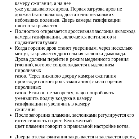
камеру сжигания, а на нее
уже укладываются дрова. Первая загрузка дров не
должна быть большой, достаточно нескольких
небольших поленьев. Дверь камеры газификации
плотно закрывается.
Полностью открывается дроссельная заслонка дымохода
камеры газификации, включается вентилятор и
поджигается бумага.
Когда горение дров станет уверенным, через несколько
минут, закрывается дроссельная заслонка дымохода.
Дрова должны перейти в режим медленного горения
(тления), которое сопровождается выделением
пиролизных
газов. Через нижнюю дверцу камеры сжигания
производится контроль зажигания факела горения
пиролизных
газов. Если он не загорелся, надо попробовать
уменьшить подачу воздуха в камеру
газификации и увеличить в камеру
сжигания.
После загорания пламени, заслонками регулируется его
интенсивность и цвет. Бело-желтый
цвет пламени говорит о правильной настройке котла.
Дверца отсека сжигания закрывается и засекается время,