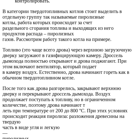
контролировать.
В категории твердотопливных котлов стоит выделить в
отдельную группу так называемые пиролизные
котлы, работа которых происходит за счет
раздельного сгорания топлива и выходящих из него
продуктов распада – пиролизных
газов. Рассмотрим работу такого котла на примере.
Топливо (это чаще всего дрова) через верхнюю загрузочную
дверку загружают в газифицирующую камеру. Дроссель
дымохода полностью открывают и дрова поджигают. При
этом включают вентилятор, который подает
в камеру воздух. Естественно, дрова начинают гореть как в
обычном твердотопливном котле.
После того как дрова разгорелись, закрывают верхнюю
дверку и перекрывают дроссель дымохода. Воздух
продолжает поступать к топливу, но в ограниченном
количестве, поэтому дрова начинают т
леть при температуре от 200 до 800 °C. При этих условиях
происходит реакция пиролиза: разложения древесины на
твердую
часть в виде угля и легкую
—
пиролизных