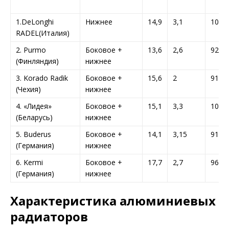
1.DeLonghi
Нижнее
14,9
3,1
1079
RADEL(Италия)
2. Purmo
Боковое +
13,6
2,6
926
(Финляндия)
нижнее
3. Korado Radik
Боковое +
15,6
2
914
(Чехия)
нижнее
4. «Лидея»
Боковое +
15,1
3,3
1080
(Беларусь)
нижнее
5. Buderus
Боковое +
14,1
3,15
913
(Германия)
нижнее
6. Kermi
Боковое +
17,7
2,7
965
(Германия)
нижнее
Характеристика алюминиевых
радиаторов