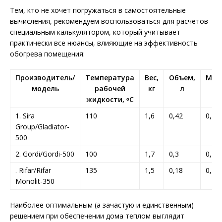
Тем, кто не хочет погружаться в самостоятельные
вычисления, рекомендуем воспользоваться для расчетов
специальным калькулятором, который учитывает
практически все нюансы, влияющие на эффективность
обогрева помещения:
Производитель/
Температура
Вес,
Объем,
Мощ
модель
рабочей
кг
л
жидкости, ᵒС
1. Sira
110
1,6
0,42
0,18
Group/Gladiator-
500
2. Gordi/Gordi-500
100
1,7
0,3
0,18
. Rifar/Rifar
135
1,5
0,18
0,13
Monolit-350
Наиболее оптимальным (а зачастую и единственным)
решением при обеспечении дома теплом выглядит