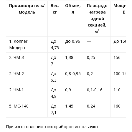
Производитель/
Вес,
Объем,
Площадь
Мощнос
модель
кг
л
нагрева
Вт
одной
секцией,
м²
1. Konner,
До
До 0,96
—
До 150
Модерн
4,75
2. ЧМ-3
До
1,38
0,25
156
7
2. ЧМ-2
До
0,8-0,95
0,2
100-142
6,3
2. ЧМ-1
До
0,9
0,1-0,16
110
4,8
5. МС-140
До
1,45
0,24
160
7,1
При изготовлении этих приборов используют