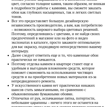
цвет, согласно толщине камня, таким образом, не вникая
в подробности работы с камнями, вы сможете заказать
обои как глубоких насыщенных, так и легких светлых
тонов.
Все это предоставляет большую дизайнерскую
независимость производителю, а вам, как потребителю
– возможность широкого выбора цветовых решений.
Поэтому, определившись с цветами, и не найдя своих
предпочтений в магазине или на фото и видео
экспонатах в каталоге, просто закажите оптимальную
для вас окраску, подходящую непосредственно вашему
интерьеру.
Далее следует отметить еще и то, что каменные обои
практически не пачкаются.
Поэтому отделка камнем в квартире станет еще и
удобным и выгодным вложением средств, которое
поможет сэкономить на использовании чистящих
средств и на приобретении новых материалов из-за
непредвиденного ремонта.
У искусственного камня нет практически никаких
шансов стать замызганными, по сравнению с
обыкновенными бумажными обоями.
Отпечатки от рук, испачканные пятна, потертости,
небольшие царапины – ничего этого не останется на
поверхности стены или же в скором времени исчезнет в