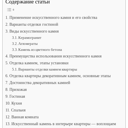
Содержание статьи
квартир
под
камень.
Декорат
Применение искусственного камня и его свойства
камень
Варианты отделки гостиной
в
Виды искусственного камня
интерьер
Керамогранит
—
лучшие
Агломераты
фото
Камень из цветного бетона
варианты
Преимущества использования искусственного камня
Отделка камнем, этапы установки
Варианты отделки камнем квартиры
Отделка квартиры декоративным камнем, основные этапы
Достоинства декоративных камней
Прихожая
Гостиная
Кухня
Спальня
Ванная комната
Искусственный камень в интерьере квартиры — воплощаем