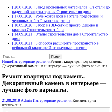
[ 28.07.2026 ]
Завод кровельных материалов: От стали до
надежной защиты здания
Строительство дома
[ 17.06.2026 ]
Роль хозтоваров на этапе подготовки и
черновых работ
Ремонт квартиры
[ 18.05.2026 ]
Забор из 3D-сетки: просто, дёшево и
красиво
Строительство забора
[ 14.09.2021 ]
Этапы строительства дома
Строительство
дома
[ 26.08.2021 ]
3 способа расширить пространство в
небольшой квартире
Интерьерные решения
Найти:
Home
Интерьерные решения
Ремонт квартиры под камень.
Декоративный камень в интерьере — лучшие фото варианты.
Ремонт квартиры под камень.
Декоративный камень в интерьере —
лучшие фото варианты.
к
21.08.2019
Admin
Интерьерные решения
Комментарии
записи
отключены
Ремонт