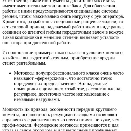
Естественно, такие инструменты достаточно массивны,
имеют вместительные топливные баки. Для облегчения
работы с ними предусматриваются специальные системы
ремней, чтобы максимально снять нагрузку с рук оператора.
Кроме того, разработаны специальные ранцевые модели, то
есть силовой привод, надеваемый работником в виде ранца,
соединен со штангой гибким передаточным валом в кожухе.
Такая компоновка в меньшей степени вызывает усталость
оператора при длительной работе.
Использование триммера такого класса в условиях личного
хозяйства выглядит избыточным, приобретение вряд ли
станет рентабельным.
Мотокосы полупрофессионального класса очень часто
называют «фермерскими», что достаточно точно
определяет их предназначение. Это надежные
помощники в домашнем хозяйстве, рассчитанные на
регулярное, достаточно частое использование с
немалыми нагрузками.
Мощность их привода, особенности передачи крутящего
момента, оснащенность режущими насадками позволяют
справляться с растительностью почти ничуть не хуже, чем
профи-модели. Фермерские мотокосы применяются и для
ухода за садом-огородом, и для выполнения профильных