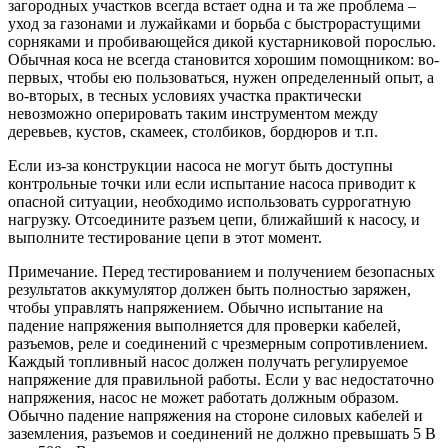
загородных участков всегда встает одна и та же проблема –
бензокосы.
уход за газонами и лужайками и борьба с быстрорастущими
Какой
сорняками и пробивающейся дикой кустарниковой порослью.
бренд
Обычная коса не всегда становится хорошим помощником: во-
предпочесть.
первых, чтобы ею пользоваться, нужен определенный опыт, а
Большие,
во-вторых, в тесных условиях участка практически
ровные
невозможно оперировать таким инструментом между
поверхности
деревьев, кустов, скамеек, столбиков, бордюров и т.п.
—
правильный
Если из-за конструкции насоса не могут быть доступны
прием.
контрольные точки или если испытание насоса приводит к
опасной ситуации, необходимо использовать суррогатную
нагрузку. Отсоедините разъем цепи, ближайший к насосу, и
выполните тестирование цепи в этот момент.
Примечание. Перед тестированием и получением безопасных
результатов аккумулятор должен быть полностью заряжен,
чтобы управлять напряжением. Обычно испытание на
падение напряжения выполняется для проверки кабелей,
разъемов, реле и соединений с чрезмерным сопротивлением.
Каждый топливный насос должен получать регулируемое
напряжение для правильной работы. Если у вас недостаточно
напряжения, насос не может работать должным образом.
Обычно падение напряжения на стороне силовых кабелей и
заземления, разъемов и соединений не должно превышать 5 В