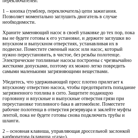
переключателей:
1 – кнопка (тумблер, переключатель) цепи зажигания.
Позволяет моментально заглушить двигатель в случае
необходимости.
Храните заменяющий насос в своей упаковке до тех пор, пока
вы не будете готовы к его установке, и держите заглушки во
впускном и выпускном отверстиях, устанавливая их в
подвеске. Поместите сменный насос или насос, который
нужно переустановить, в чистое, без резьбы полотенце.
Электрические топливные насосы построены с чрезвычайно
жесткими допусками, поэтому их можно легко повредить
самыми маленькими загрязняющими веществами.
Убедитесь, что удерживающий пресс плотно прилегает к
впускному отверстию насоса, чтобы предотвратить попадание
загрязненного топлива в сито. Защитите подающую
горловину и впускные и выпускные отверстия грязи при
переустановке топливного бака в автомобиле. Поместите
рабочие полотенца в отверстия резервуара и заклейте муфты
лентой, пока не будете готовы снова подключить трубы и
шланги.
2 – основная клавиша, управляющая дроссельной заслонкой
карбюратора (клавиша «газа»).