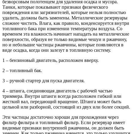
безворсовым полотенцем для удаления осадка и мусора.
Танки, которые показывают признаки физического
повреждения или загрязнителей, которые нельзя полностью
удалить, должны быть заменены. Металлические резервуары
сложнее чистить. Влага, как правило, конденсируется внутри
топливного бака при изменении температуры воздуха. Со
временем эта влажность начинает нападать на металлические
поверхности, образуя не только видимые чешуи и ржавчину,
но и небольшие частицы ржавчины, которые появляются в
виде осадка, когда они залезут в топливную систему.
1 – бензиновый двигатель, расположен вверху.
2 – топливный бак.
3 – ручной стартер для пуска двигателя.
4 – штанга, соединяющая двигатель с рабочей частью
триммера. Внутри штанги всегда расположен гибкий или
жесткий вал, передающий вращение. Штанга может быть
цельной или разборной, состоящий из двух или более секций.
Эти частицы достаточно хороши для прохождения через
фильтр фильтра и топливный фильтр. Если резервуар имеет
видимые признаки внутренней ржавчины, он должен быть
заменен. Как только ржавчина начнется, это только ухудшится.