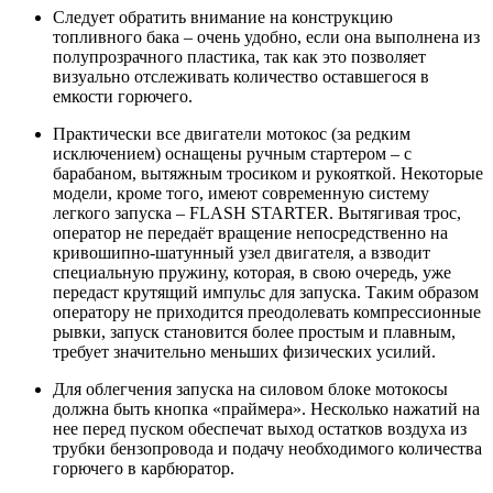
Следует обратить внимание на конструкцию
топливного бака – очень удобно, если она выполнена из
полупрозрачного пластика, так как это позволяет
визуально отслеживать количество оставшегося в
емкости горючего.
Практически все двигатели мотокос (за редким
исключением) оснащены ручным стартером – с
барабаном, вытяжным тросиком и рукояткой. Некоторые
модели, кроме того, имеют современную систему
легкого запуска – FLASH STARTER. Вытягивая трос,
оператор не передаёт вращение непосредственно на
кривошипно-шатунный узел двигателя, а взводит
специальную пружину, которая, в свою очередь, уже
передаст крутящий импульс для запуска. Таким образом
оператору не приходится преодолевать компрессионные
рывки, запуск становится более простым и плавным,
требует значительно меньших физических усилий.
Для облегчения запуска на силовом блоке мотокосы
должна быть кнопка «праймера». Несколько нажатий на
нее перед пуском обеспечат выход остатков воздуха из
трубки бензопровода и подачу необходимого количества
горючего в карбюратор.