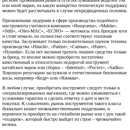
регионе проживания развита сеть обслуживания моделей той
или иной марки, на какую конкретно техническую поддержку
можно будет рассчитывать в случае непредвиденных поломок.
Признанными лидерами в сфере производства подобного
инструмента считаются компании «Husqvarna», «Makita»,
«Stihl», «Oleo-MAC», «ECHO» — мотокосы этих брендов хотя
и стоят немало, но полностью соответствуют эталонам
качества. Заслуживает только положительных оценок техника
производства «Hitachi», «Patriot», «Caiman», «Huter»,
«Hyundai». Если нет желания тратить лишние средства только
за бренд, то вполне можно приобрести лостаточно
качественный и относительно недорогой инструмент
китайских марок или сборки – «Intertool», «Ростех», «Sadko».
Хорошую репутацию заслужили и отечественные бензиновые
косы, например «Кедр» или «Ижмаш».
В любом случае, приобретать инструмент следует только в
специализированных магазинах, где можно ознакомиться с
условиями гарантии и сделать отметку о дате и месте
покупки. К сожалению, рынок инструментов такого класса
буквально кишит низкокачественными подделками, и
вероятность приобрести на стихийном рынке или с рук такой
«подарок», который быстро выйдет из строя – чрезвычайно
велика.