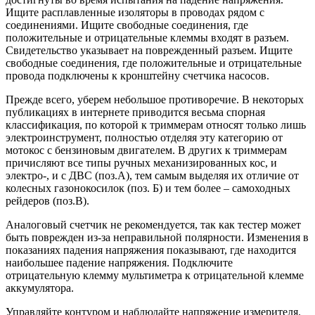
Ищите расплавленные изоляторы в проводах рядом с
соединениями. Ищите свободные соединения, где
положительные и отрицательные клеммы входят в разъем.
Свидетельство указывает на поврежденный разъем. Ищите
свободные соединения, где положительные и отрицательные
провода подключены к кронштейну счетчика насосов.
Прежде всего, уберем небольшое противоречие. В некоторых
публикациях в интернете приводится весьма спорная
классификация, по которой к триммерам относят только лишь
электроинструмент, полностью отделяя эту категорию от
мотокос с бензиновым двигателем. В других к триммерам
причисляют все типы ручных механизированных кос, и
электро-, и с ДВС (поз.А), тем самым выделяя их отличие от
колесных газонокосилок (поз. Б) и тем более – самоходных
рейдеров (поз.В).
Аналоговый счетчик не рекомендуется, так как тестер может
быть поврежден из-за неправильной полярности. Изменения в
показаниях падения напряжения показывают, где находится
наибольшее падение напряжения. Подключите
отрицательную клемму мультиметра к отрицательной клемме
аккумулятора.
Управляйте контуром и наблюдайте напряжение измерителя.