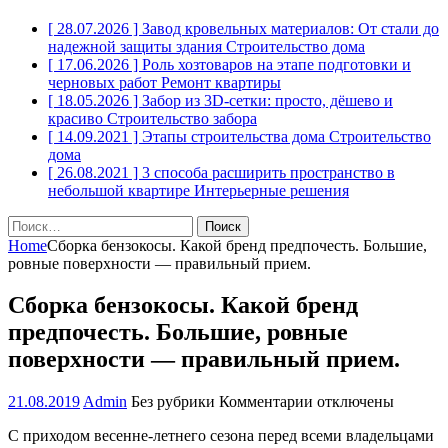
[ 28.07.2026 ]
Завод кровельных материалов: От стали до
надежной защиты здания
Строительство дома
[ 17.06.2026 ]
Роль хозтоваров на этапе подготовки и
черновых работ
Ремонт квартиры
[ 18.05.2026 ]
Забор из 3D-сетки: просто, дёшево и
красиво
Строительство забора
[ 14.09.2021 ]
Этапы строительства дома
Строительство
дома
[ 26.08.2021 ]
3 способа расширить пространство в
небольшой квартире
Интерьерные решения
Найти:
Home
Сборка бензокосы. Какой бренд предпочесть. Большие,
ровные поверхности — правильный прием.
Сборка бензокосы. Какой бренд
предпочесть. Большие, ровные
поверхности — правильный прием.
к
21.08.2019
Admin
Без рубрики
Комментарии
отключены
записи
С приходом весенне-летнего сезона перед всеми владельцами
Сборка