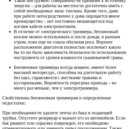
Такой инструмент совершенно не привязан к источнику
энергии – для работы на местности достаточно иметь с
собой необходимых запас топлива. Кроме того, даже
при работе непосредственно у дома ощущается явное
преимущество – нет постоянно мешающегося под
ногами кабеля электропитания.
В отличие от электрического триммера, бензиновый
вполне можно использовать и после дождя, и ранним
утром, пока еще не сошла обильная роса. Верхнее
расположение двигателя полностью исключает какую
бы то ни было зависимость безопасности использования
инструмента от уровня влажности скашиваемой травы.
Бензиновые триммеры всегда мощнее, имеют более
высокий моторесурс, способны на длительную работу
без пауз, справляются с жесткими травами и
кустарниками. Вероятность перегрева привода – во
много раз меньше, чем у электротриммера.
Свойственны бензиновым триммерам и определенные
недостатки:
При необходимости удалите ленты из бака и подающей
трубки. Опустите резервуар и выньте его из автомобиля. Если
бак ржавеет или серьезно поврежден, его необходимо
отремонтировать или заменить перед продолжением. Также