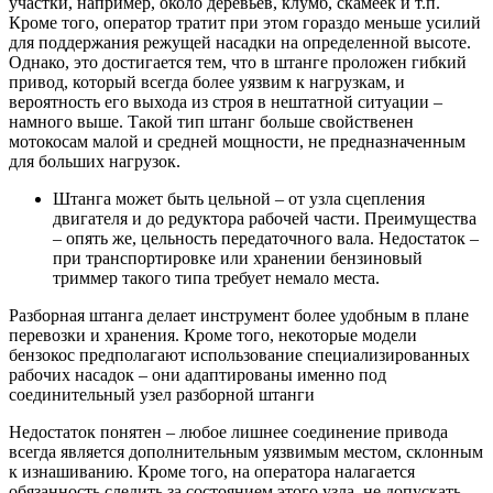
участки, например, около деревьев, клумб, скамеек и т.п.
Кроме того, оператор тратит при этом гораздо меньше усилий
для поддержания режущей насадки на определенной высоте.
Однако, это достигается тем, что в штанге проложен гибкий
привод, который всегда более уязвим к нагрузкам, и
вероятность его выхода из строя в нештатной ситуации –
намного выше. Такой тип штанг больше свойственен
мотокосам малой и средней мощности, не предназначенным
для больших нагрузок.
Штанга может быть цельной – от узла сцепления
двигателя и до редуктора рабочей части. Преимущества
– опять же, цельность передаточного вала. Недостаток –
при транспортировке или хранении бензиновый
триммер такого типа требует немало места.
Разборная штанга делает инструмент более удобным в плане
перевозки и хранения. Кроме того, некоторые модели
бензокос предполагают использование специализированных
рабочих насадок – они адаптированы именно под
соединительный узел разборной штанги
Недостаток понятен – любое лишнее соединение привода
всегда является дополнительным уязвимым местом, склонным
к изнашиванию. Кроме того, на оператора налагается
обязанность следить за состоянием этого узла, не допускать