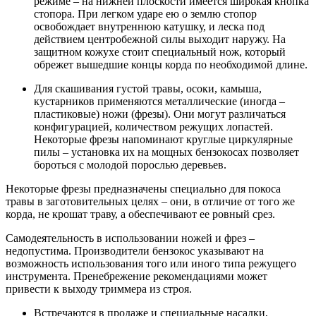
режиме – на нижней плоскости имеется широкая кнопка
стопора. При легком ударе ею о землю стопор
освобождает внутреннюю катушку, и леска под
действием центробежной силы выходит наружу. На
защитном кожухе стоит специальный нож, который
обрежет вышедшие концы корда по необходимой длине.
Для скашивания густой травы, осоки, камыша,
кустарников применяются металлические (иногда –
пластиковые) ножи (фрезы). Они могут различаться
конфигурацией, количеством режущих лопастей.
Некоторые фрезы напоминают круглые циркулярные
пилы – установка их на мощных бензокосах позволяет
бороться с молодой порослью деревьев.
Некоторые фрезы предназначены специально для покоса
травы в заготовительных целях – они, в отличие от того же
корда, не крошат траву, а обеспечивают ее ровный срез.
Самодеятельность в использовании ножей и фрез –
недопустима. Производители бензокос указывают на
возможность использования того или иного типа режущего
инструмента. Пренебрежение рекомендациями может
привести к выходу триммера из строя.
Встречаются в продаже и специальные насадки,