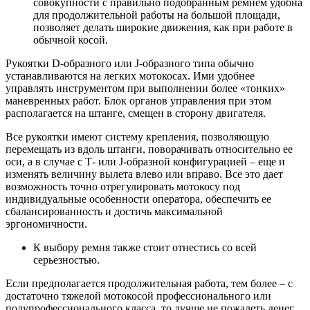
совокупности с правильно подобранным ремнем удобна
для продолжительной работы на большой площади,
позволяет делать широкие движения, как при работе в
обычной косой.
Рукоятки D-образного или J-образного типа обычно
устанавливаются на легких мотокосах. Ими удобнее
управлять инструментом при выполнении более «тонких»
маневренных работ. Блок органов управления при этом
располагается на штанге, смещен в сторону двигателя.
Все рукоятки имеют систему крепления, позволяющую
перемещать из вдоль штанги, поворачивать относительно ее
оси, а в случае с Т- или J-образной конфигурацией – еще и
изменять величину вылета влево или вправо. Все это дает
возможность точно отрегулировать мотокосу под
индивидуальные особенности оператора, обеспечить ее
сбалансированность и достичь максимальной
эргономичности.
К выбору ремня также стоит отнестись со всей
серьезностью.
Если предполагается продолжительная работа, тем более – с
достаточно тяжелой мотокосой профессионального или
полупрофессионального класса, то лучше не пожалеть денег