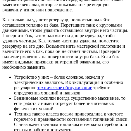
замените вешалки, которые показывают чрезмерную
ржавчину, износ или повреждение.
Как только вы удалите резервуар, полностью вылейте
оставшееся топливо из бака. Перетащите танк с круговыми
движениями, чтобы удалить оставшиеся внутри него частицы.
Поверните бак, затем нажмите на дно резервуара, чтобы
удалить частицы. Как только частицы удалены, поместите
резервуар на его дно. Возьмите нить мастерской полотенце и
вычистите его в бак, пока он не станет чистым. Проверьте
наличие ржавчины на поверхности внутри бака. Если бак
имеет видимые признаки внутренней ржавчины, его
необходимо заменить.
Устройство у них – более сложное, нежели у
электрических аналогов. Их эксплуатация и особенно –
регулярное
техническое обслуживание
требуют
определенных знаний и навыков.
Бензиновые косилки всегда существенно массивнее, то
есть работа с ними потребует более значительных
физических усилий.
Техника такого класса весьма привередлива к чистоте
горючего и правильности составления топливной смеси.
С низкокачественным топливом возможны перебои или
отказы в работе инструмента.