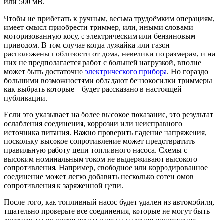
или 500 мВ.
Чтобы не прибегать к ручным, весьма трудоёмким операциям,
имеет смысл приобрести триммер, или, иными словами –
моторизованную косу, с электрическим или бензиновым
приводом. В том случае когда лужайка или газон
расположены поблизости от дома, невелики по размерам, и на
них не предполагается работ с большей нагрузкой, вполне
может быть достаточно
электрического прибора
. Но гораздо
большими возможностями обладают бензокосилки триммеры
как выбрать которые – будет рассказано в настоящей
публикации.
Если это указывает на более высокое показание, это результат
ослабления соединения, коррозии или неисправного
источника питания. Важно проверить падение напряжения,
поскольку высокое сопротивление может предотвратить
правильную работу цепи топливного насоса. Схемы с
высоким номинальным током не выдерживают высокого
сопротивления. Например, свободное или корродированное
соединение может легко добавить несколько сотен омов
сопротивления к заряженной цепи.
После того, как топливный насос будет удален из автомобиля,
тщательно проверьте все соединения, которые не могут быть
достигнуты во время испытания на падение напряжения.