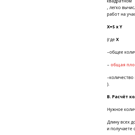
квадратном
, легко вычи
работ на уча
X=S x Y
(где
X
–общее коли
–
общая пл
–количество
).
В. Расчёт к
Нужное колич
Длину всех д
и получаете 