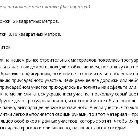
счета количества плитки (для дорожки):
жки: 6 квадратных метров.
ки: 0,16 квадратных метров.
литок.
ак на нашем рынке строительных материалов появилась тротуар
льцы частных домов вздохнули с облегчением, поскольку она н
бразную конфигурацию, но и цвет, что значительно облегчает з
нию приусадебного участка. Ведь раньше все дорожки или неб
приусадебном участке приходилось выполнять из асфальта или 
к не могли считаться украшением участка, поскольку серый цве
 Другое дело тротуарная плитка, из которой может быть выполн
 панно, выглядящее не хуже мозаичного. А если учесть, что укл
литки легко выполняется своими руками, то этот материал – пр
ельцев особняков и дачных участков, которые хотят, чтобы их 
ыглядела красиво и оригинально, на зависть всем соседям!