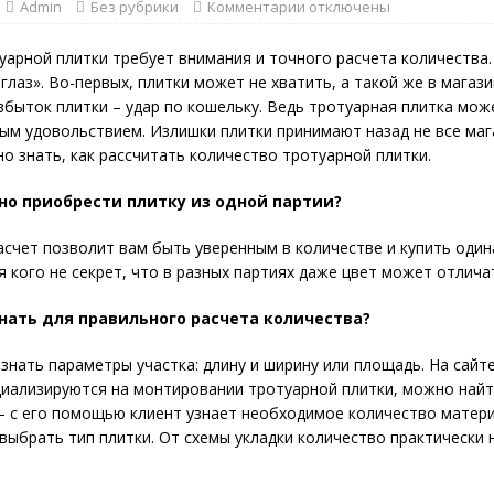
Admin
Без рубрики
Комментарии
отключены
уарной плитки требует внимания и точного расчета количества.
глаз». Во-первых, плитки может не хватить, а такой же в магази
збыток плитки – удар по кошельку. Ведь тротуарная плитка мож
м удовольствием. Излишки плитки принимают назад не все маг
о знать, как рассчитать количество тротуарной плитки.
но приобрести плитку из одной партии?
счет позволит вам быть уверенным в количестве и купить оди
ля кого не секрет, что в разных партиях даже цвет может отлича
нать для правильного расчета количества?
знать параметры участка: длину и ширину или площадь. На сайт
иализируются на монтировании тротуарной плитки, можно най
– с его помощью клиент узнает необходимое количество матери
выбрать тип плитки. От схемы укладки количество практически н