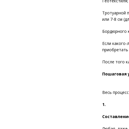
Геотекстиля;
Тротуарной п
или 7-8 см (
Бордюрного 
Если какого-
приобретать 
После того к
Пошаговая 
Весь процесс
1.
Составление
Любая, даже 