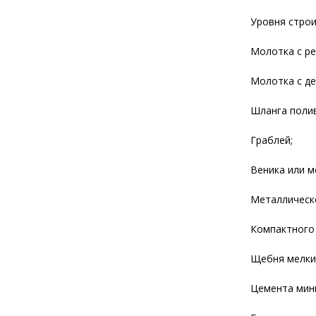
Уровня строи
Молотка с ре
Молотка с де
Шланга полив
Граблей;
Веника или м
Металлическ
Компактного 
Щебня мелких
Цемента мини