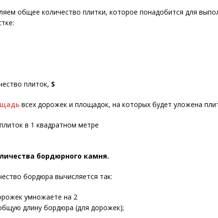
сляем общее количество плитки, которое понадобится для выпо
стке:
чество плиток,
S
ощадь
всех дорожек и площадок, на которых будет уложена пли
 плиток в
1 квадратном метре
оличества бордюрного камня.
ество бордюра вычисляется так:
орожек умножаете на 2
общую длину бордюра (для дорожек);