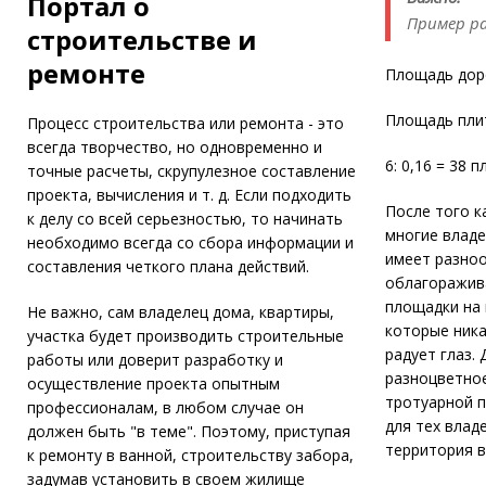
Портал о
Пример ра
строительстве и
ремонте
Площадь доро
Площадь плит
Процесс строительства или ремонта - это
всегда творчество, но одновременно и
6: 0,16 = 38 п
точные расчеты, скрупулезное составление
проекта, вычисления и т. д. Если подходить
После того к
к делу со всей серьезностью, то начинать
многие владе
необходимо всегда со сбора информации и
имеет разноо
составления четкого плана действий.
облагоражива
площадки на 
Не важно, сам владелец дома, квартиры,
которые ника
участка будет производить строительные
радует глаз.
работы или доверит разработку и
разноцветное
осуществление проекта опытным
тротуарной п
профессионалам, в любом случае он
для тех влад
должен быть "в теме". Поэтому, приступая
территория в
к ремонту в ванной, строительству забора,
задумав установить в своем жилище