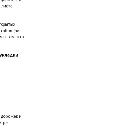
 листе
ткрытых
табов (не
я в том, что
 укладки
 дорожек и
етре