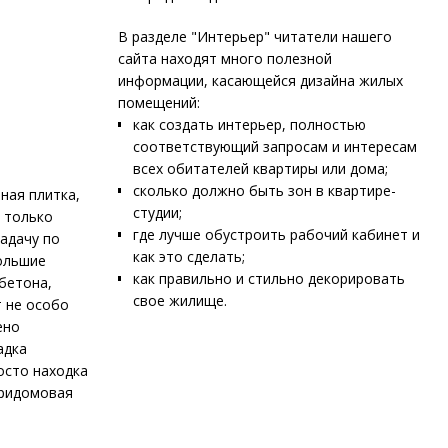
В разделе "Интерьер" читатели нашего
сайта находят много полезной
информации, касающейся дизайна жилых
помещений:
как создать интерьер, полностью
соответствующий запросам и интересам
всех обитателей квартиры или дома;
сколько должно быть зон в квартире-
ная плитка,
студии;
е только
где лучше обустроить рабочий кабинет и
адачу по
как это сделать;
ольшие
как правильно и стильно декорировать
бетона,
свое жилище.
т не особо
ено
адка
осто находка
придомовая