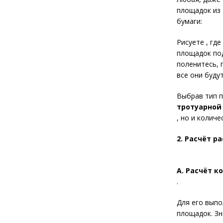
площадок из 
бумаги:
Рисуете , гд
площадок под
поленитесь, 
все они буду
Выбрав тип п
тротуарной
, но и колич
2. Расчёт р
А. Расчёт к
.
Для его выпо
площадок. Зн