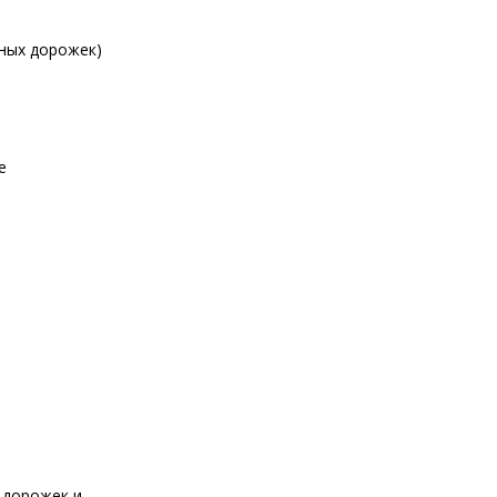
дных дорожек)
е
 дорожек и