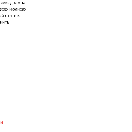
ными, должна
всех нюансах
ой статье.
лнить
ки