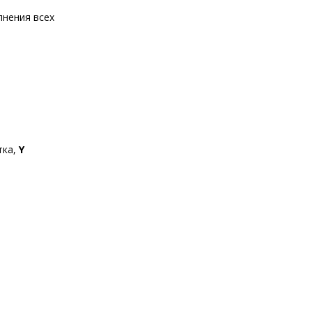
лнения всех
тка,
Y