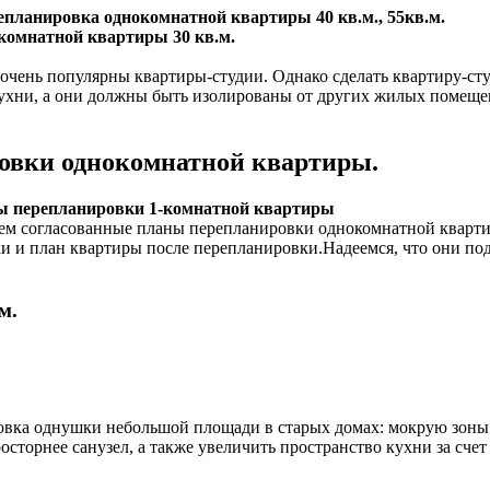
епланировка однокомнатной квартиры 40 кв.м., 55кв.м.
комнатной квартиры 30 кв.м.
 очень популярны квартиры-студии. Однако сделать квартиру-ст
ухни, а они должны быть изолированы от других жилых помещени
овки однокомнатной квартиры.
ы перепланировки 1-комнатной квартиры
аем согласованные планы перепланировки однокомнатной кварт
ки и план квартиры после перепланировки.Надеемся, что они по
м.
овка однушки небольшой площади в старых домах: мокрую зоны 
осторнее санузел, а также увеличить пространство кухни за счет