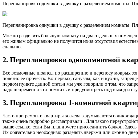
Перепланировка однушки в двушку с разделением комнаты. Пл
Перепланировка однушки в двушку с разделением комнаты. Пл
Можно разделить большую комнату на два отдельных помещения 
его жилым официально не получится из-за отсутствия естеств
спальню.
2. Перепланировка однокомнатной квар
Все возможные нюансы по расширению и переносу мокрых зон м
полезно её прочесть. Во-первых, санузлы, как и кухни, запре
первом пункте данной статьи мы уже говорили о том, что запр
надо непременно это помнить и предусмотреть под выход из т
3. Перепланировка 1-комнатной кварти
Часто при ремонте квартиры хозяева задумываются о ликвида
также очень подробно рассматривали . Для такого переустройс
выше ссылке, если Вы планируете присоединить балкон. Здес
Их обязательно необходимо разделять дверьми или оконно-две