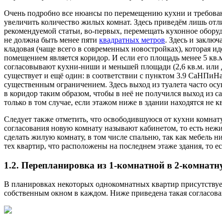
Очень подробно все нюансы по перемещению кухни и требовани
увеличить количество жилых комнат. Здесь приведём лишь отл
рекомендуемой статьи, во-первых, перемещать кухонное обор
не должна быть менее пяти
квадратных метров
. Здесь и заклю
кладовая (чаще всего в современных новостройках), которая 
помещением является коридор. И если его площадь менее 5 кв
согласовывают кухни-ниши и меньшей площади (2,6 кв.м. или д
существует и ещё один: в соответствии с пунктом 3.9 СаНПиНа
существенным ограничением. Здесь выход из туалета часто осу
в коридор таким образом, чтобы в неё не получился выход из 
только в том случае, если этажом ниже в здании находятся не 
Следует также отметить, что освободившуюся от кухни комнат
согласования новую комнату называют кабинетом, то есть не
сделать жилую комнату, в том числе спальню, так как мебель
тех квартир, что расположены на последнем этаже здания, то е
1.2. Перепланировка из 1-комнатной в 2-комнатн
В планировках некоторых однокомнатных квартир присутствует
собственным окном в каждом. Ниже приведена такая согласов