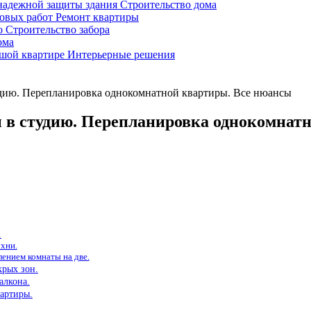
 надежной защиты здания
Строительство дома
новых работ
Ремонт квартиры
во
Строительство забора
ома
ьшой квартире
Интерьерные решения
удию. Перепланировка однокомнатной квартиры. Все нюансы
 в студию. Перепланировка однокомнат
.
ухни.
лением комнаты на две.
крых зон.
алкона.
артиры.