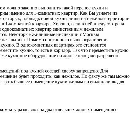
зом можно законно выполнить такой перенос кухни и
ерны именно для 1-комнатных квартир. Как Вы узнаете из
 во-вторых, площадь новой кухни-ниши на нежилой территории
и в 1-комнатной квартире. Хорошо, если в ней предусмотрена
стве однокомнатных квартир единственным нежилым
лучится. Некоторые Жилищные инспекции г.Москвы
 её начальника. Помимо описанного выше ограничения
в кухню. В однокомнатных квартирах это становится
местить кухню, то есть в коридор. Так что переместить кухню
ать же кухонное оборудование на жилые площади разрешено
омещений под кухней соседей сверху запрещено. Для
ещение будет проходить, как нежилое. По факту же там можно
о назвать бывшее помещение кухни жилым возможно лишь для
 комнату разделяют на два отдельных жилых помещения с