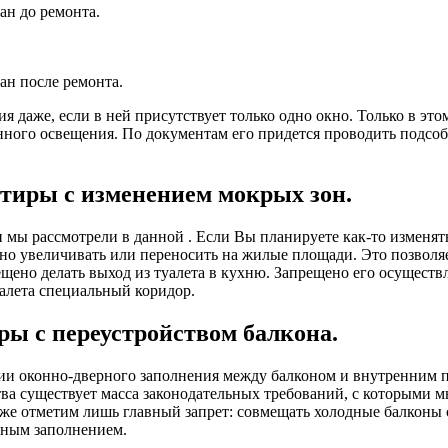
ан до ремонта.
ан после ремонта.
даже, если в ней присутствует только одно окно. Только в этом
енного освещения. По документам его придется проводить подс
тиры с изменением мокрых зон.
ы рассмотрели в данной . Если Вы планируете как-то изменять 
щено увеличивать или переносить на жилые площади. Это позволя
ещено делать выход из туалета в кухню. Запрещено его осущест
уалета специальный коридор.
ры с переустройством балкона.
ции оконно-дверного заполнения между балконом и внутренним 
тва существует масса законодательных требований, с которыми м
ь же отметим лишь главный запрет: совмещать холодные балко
рным заполнением.