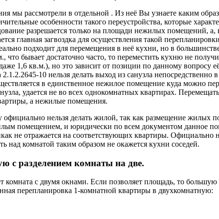
я мы рассмотрели в отдельной . Из неё Вы узнаете каким обра
ичительные особенности такого переустройства, которые характ
удование разрешается только на площади нежилых помещений, а,
чается главная загвоздка для осуществления такой перепланировк
идеально подходит для перемещения в неё кухни, но в большин
.м., что бывает достаточно часто, то переместить кухню не по
аже 1,6 кв.м.), но это зависит от позиции по данному вопросу
 2.1.2.2645-10 нельзя делать выход из санузла непосредственно 
ществляется в единственное нежилое помещение куда можно пере
санузла, удается не во всех однокомнатных квартирах. Перемещ
квартиры, а нежилые помещения.
у официально нельзя делать жилой, так как размещение жилых п
жилым помещением, и юридически по всем документом данное пом
 никак не отражается на соответствующих квартиры. Официальн
сть над комнатой таким образом не окажется кухни соседей.
ую с разделением комнаты на две.
 комната с двумя окнами. Если позволяет площадь, то большую
анная перепланировка 1-комнатной квартиры в двухкомнатную: