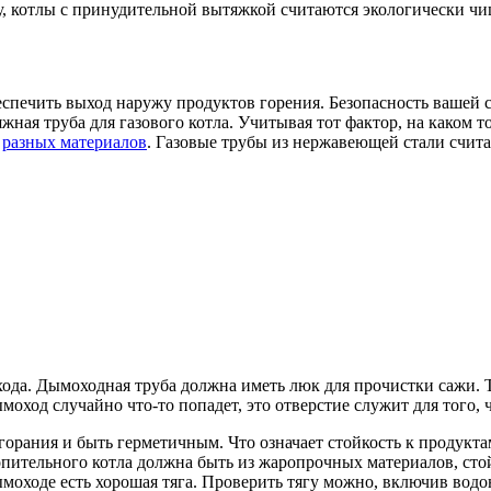
, котлы с принудительной вытяжкой считаются экологически чищ
спечить выход наружу продуктов горения. Безопасность вашей с
яжная труба для газового котла. Учитывая тот фактор, на каком т
з
разных материалов
. Газовые трубы из нержавеющей стали счита
да. Дымоходная труба должна иметь люк для прочистки сажи. 
ымоход случайно что-то попадет, это отверстие служит для того,
рания и быть герметичным. Что означает стойкость к продуктам 
опительного котла должна быть из жаропрочных материалов, стой
ымоходе есть хорошая тяга. Проверить тягу можно, включив вод