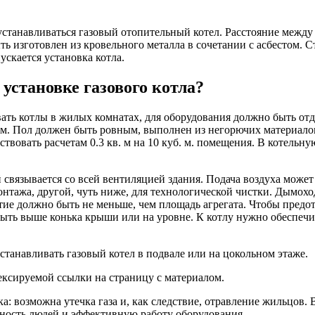
устанавливаться газовый отопительный котел. Расстояние между
ь изготовлен из кровельного металла в сочетании с асбестом. С
пускается установка котла.
установке газового котла?
ать котлы в жилых комнатах, для оборудования должно быть от
 м. Пол должен быть ровным, выполнен из негорючих материалов
вовать расчетам 0.3 кв. м на 10 куб. м. помещения. В котельн
связывается со всей вентиляцией здания. Подача воздуха может 
монтажа, другой, чуть ниже, для технологической чистки. Дымо
ие должно быть не меньше, чем площадь агрегата. Чтобы предот
ыть выше конька крыши или на уровне. К котлу нужно обеспечит
станавливать газовый котел в подвале или на цокольном этаже.
ексируемой ссылки на страницу с материалом.
а: возможна утечка газа и, как следствие, отравление жильцов.
сность людей и эффективную работу оборудования.