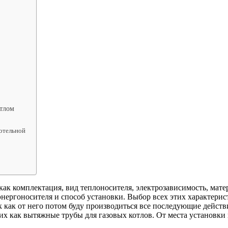
отлом
отельной
как комплектация, вид теплоносителя, электрозависимость, мат
 энергоносителя и способ установки. Выбор всех этих характери
как от него потом буду производиться все последующие действия.
х как вытяжные трубы для газовых котлов. От места установки ко