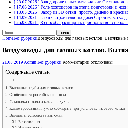
[ 28.07.2026 ]
Завод кровельных материалов: От стали до
[ 17.06.2026 ]
Роль хозтоваров на этапе подготовки и чер
[ 18.05.2026 ]
Забор из 3D-сетки: просто, дёшево и краси
[ 14.09.2021 ]
Этапы строительства дома
Строительство д
[ 26.08.2021 ]
3 способа расширить пространство в небол
Найти:
Home
Без рубрики
Воздуховоды для газовых котлов. Вытяжные 
Воздуховоды для газовых котлов. Вытя
к
21.08.2019
Admin
Без рубрики
Комментарии
отключены
записи
Содержание статьи
Воздуховоды
для
газовых
котлов.
Вытяжные трубы для газовых котлов
Вытяжные
Особенности российского рынка
трубы
Установка газового котла на кухне
для
газовых
Какие требования нужно соблюдать при установке газового котла?
котлов
Варианты устройства вытяжки
Естественная
Искусственная