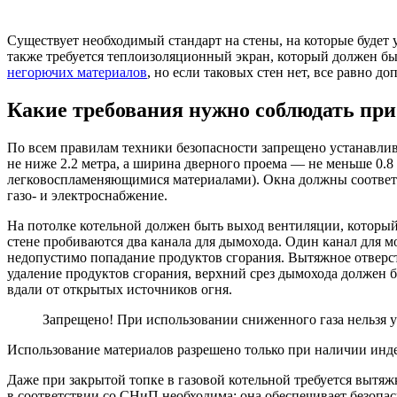
Существует необходимый стандарт на стены, на которые будет 
также требуется теплоизоляционный экран, который должен быт
негорючих материалов
, но если таковых стен нет, все равно до
Какие требования нужно соблюдать при 
По всем правилам техники безопасности запрещено устанавлив
не ниже 2.2 метра, а ширина дверного проема — не меньше 0.8
легковоспламеняющимися материалами). Окна должны соответст
газо- и электроснабжение.
На потолке котельной должен быть выход вентиляции, который 
стене пробиваются два канала для дымохода. Один канал для 
недопустимо попадание продуктов сгорания. Вытяжное отверст
удаление продуктов сгорания, верхний срез дымохода должен б
вдали от открытых источников огня.
Запрещено! При использовании сниженного газа нельзя у
Использование материалов разрешено только при наличии инд
Даже при закрытой топке в газовой котельной требуется вытяжк
в соответствии со СНиП необходима: она обеспечивает безопа