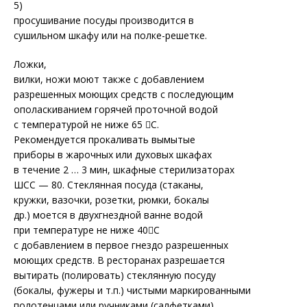
5)
просушивание посуды производится в
сушильном шкафу или на полке-решетке.
Ложки,
вилки, ножи моют также с добавлением
разрешенных моющих средств с последующим
ополаскиванием горячей проточной водой
с температурой не ниже 65 С.
Рекомендуется прокаливать вымытые
приборы в жарочных или духовых шкафах
в течение 2 … 3 мин, шкафные стерилизаторах
ШСС — 80. Стеклянная посуда (стаканы,
кружки, вазочки, розетки, рюмки, бокалы
др.) моется в двухгнездной ванне водой
при температуре не ниже 40С
с добавлением в первое гнездо разрешенных
моющих средств. В ресторанах разрешается
вытирать (полировать) стеклянную посуду
(бокалы, фужеры и т.п.) чистыми маркированными
полотенцами или ручниками (салфетками).