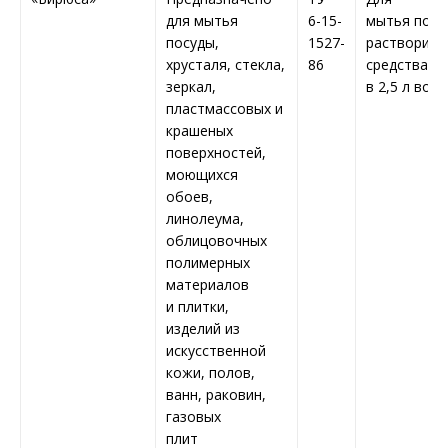
для мытья
6-15-
мытья посу
посуды,
1527-
растворить 
хрусталя, стекла,
86
средства
зеркал,
в 2,5 л вод
пластмассовых и
крашеных
поверхностей,
моющихся
обоев,
линолеума,
облицовочных
полимерных
материалов
и плитки,
изделий из
искусственной
кожи, полов,
ванн, раковин,
газовых
плит