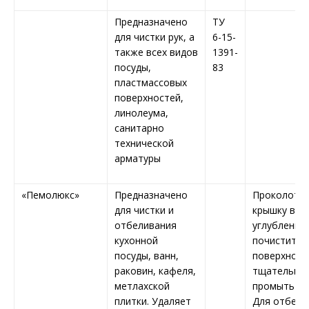
Предназначено
ТУ
для чистки рук, а
6-15-
также всех видов
1391-
посуды,
83
пластмассовых
поверхностей,
линолеума,
санитарно
технической
арматуры
«Пемолюкс»
Предназначено
Проколоть
для чистки и
крышку в м
отбеливания
углублений,
кухонной
почистить
посуды, ванн,
поверхност
раковин, кафеля,
тщательно
метлахской
промыть во
плитки. Удаляет
Для отбели