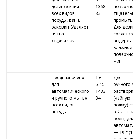
дезинфекции
1368-
поверхност
всех видов
83
тщательно
посуды, ванн,
промыть во
раковин. Удаляет
Для дезинф
пятна
средство
кофе и чая
выдержать 
влажной
поверхност
мин
Предназначено
ТУ
Для
для
6-15-
ручного мы
автоматического
1433-
растворить
и ручного мытья
84
(чайную
всех видов
ложку) сре
посуды
в 2 л тепло
воды, для
автоматиче
— 10 г (1
столовую л