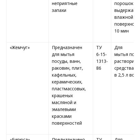
неприятные
порошок
запахи
выдержать 
влажной
поверхност
10 мин
«Жемчуг»
Предназначен
ТУ
Для
для мытья
6-15-
мытья посу
посуды, ванн,
1313-
растворить 
раковин, плит,
86
средства
кафельных,
в 2,5 л вод
керамических,
пластмассовых,
крашеных
масляной и
эмалевыми
красками
поверхностей
«Бирюса»
Предназначено
ТУ
Для