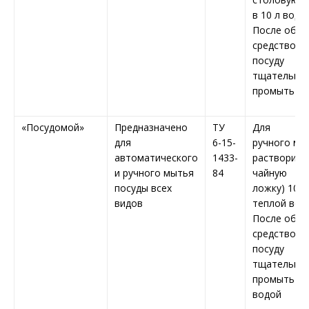
в 10 л воды.
После обра
средством
посуду
тщательно
промыть в
«Посудомой»
Предназначено
ТУ
Для
для
6-15-
ручного мы
автоматического
1433-
растворить 
и ручного мытья
84
чайную
посуды всех
ложку) 10 л
видов
теплой вод
После обра
средством
посуду
тщательно
промыть
водой