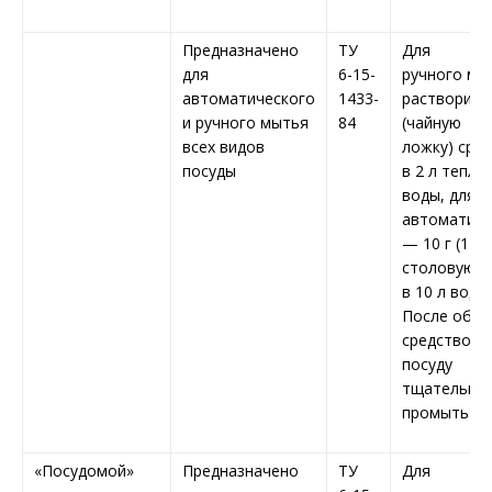
Предназначено
ТУ
Для
для
6-15-
ручного мы
автоматического
1433-
растворить
и ручного мытья
84
(чайную
всех видов
ложку) сре
посуды
в 2 л тепло
воды, для
автоматиче
— 10 г (1
столовую л
в 10 л воды.
После обра
средством
посуду
тщательно
промыть в
«Посудомой»
Предназначено
ТУ
Для