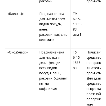
раковин
промыть в
«Блеск-Ц»
Предназначена
ТУ
для чистки всех
6-15-
видов посуды,
1388-
ванн,
83,
раковин, кафеля,
изм.1
керамики
«Оксиблеск»
Предназначена
ТУ
Почистить
для чистки и
6-15-
средством
дезинфекции
1368-
поверхност
всех видов
83
тщательно
посуды, ванн,
промыть во
раковин. Удаляет
Для дезинф
пятна
средство
кофе и чая
выдержать 
влажной
поверхност
мин