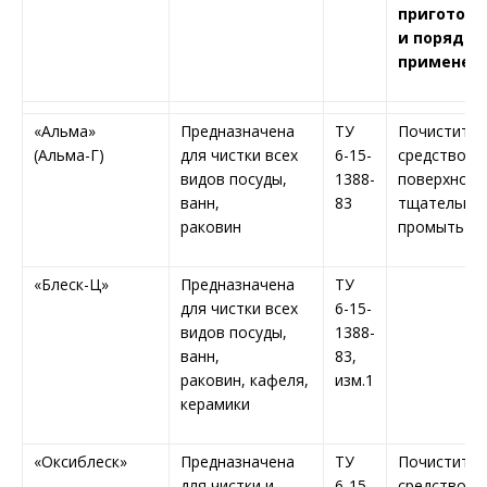
приготовл
и порядок
применен
«Альма»
Предназначена
ТУ
Почистить
(Альма-Г)
для чистки всех
6-15-
средством
видов посуды,
1388-
поверхност
ванн,
83
тщательно
раковин
промыть в
«Блеск-Ц»
Предназначена
ТУ
для чистки всех
6-15-
видов посуды,
1388-
ванн,
83,
раковин, кафеля,
изм.1
керамики
«Оксиблеск»
Предназначена
ТУ
Почистить
для чистки и
6-15-
средством