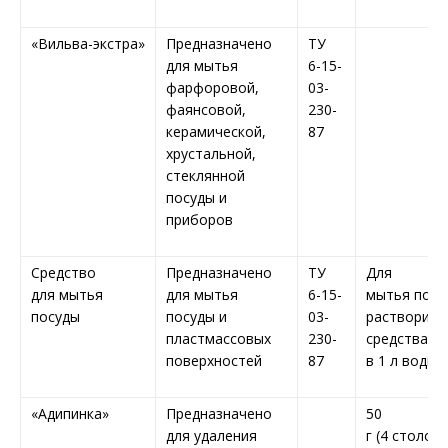
«Вильва-экстра»
Предназначено
ТУ
для мытья
6-15-
фарфоровой,
03-
фаянсовой,
230-
керамической,
87
хрустальной,
стеклянной
посуды и
приборов
Средство
Предназначено
ТУ
Для
для мытья
для мытья
6-15-
мытья посу
посуды
посуды и
03-
растворить 
пластмассовых
230-
средства
поверхностей
87
в 1 л воды
«Адипинка»
Предназначено
50
для удаления
г (4 столов