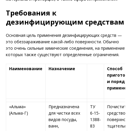
Требования к
дезинфицирующим средствам
Основная цель применения дезинфицирующих средств —
это обеззараживание какой-либо поверхности. Обычно
это очень сильные химические соединения, на применение
которых также существуют определенные ограничения.
Наименование
Назначение
Способ
приготовл
и порядок
применен
«Альма»
Предназначена
ТУ
Почистить
(Альма-Г)
для чистки всех
6-15-
средством
видов посуды,
1388-
поверхност
ванн,
83
тщательно