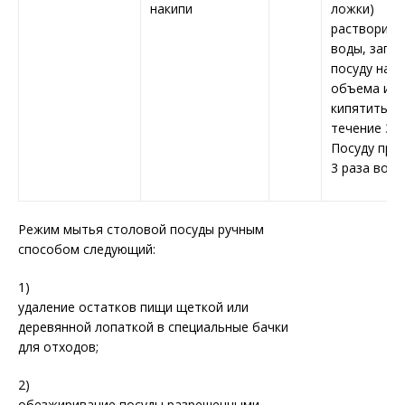
накипи
ложки)
растворить 
воды, запо
посуду на 3
объема и
кипятить в
течение 30 
Посуду про
3 раза водо
Режим мытья столовой посуды ручным
способом следующий:
1)
удаление остатков пищи щеткой или
деревянной лопаткой в специальные бачки
для отходов;
2)
обезжиривание посуды разрешенными