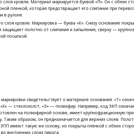
 слоя кровли. Материал маркируется буквой «П». Он с обеих с
ной пленкой, которая предотвращает его слипание при перевоз
и в рулоне.
о слоя кровли. Маркировка — буква «К». Снизу основание покры
я защищает полотно от слипания и запыления, сверху — крупно
вой посыпкой.
 маркировки свидетельствует о материале основания. «Т» озна
 «Х» — стеклохолст, «Э» — полиэфир. Например, код ЭКП означа
отовлен на полиэфирной основе, имеет крупнофракционную при
зу. Таким образом, он предназначается для верхних слоев. Полот
ЭПП имеют такую же основу, но покрыты пленкой с обеих сторо
во внутренних слоях пирога.