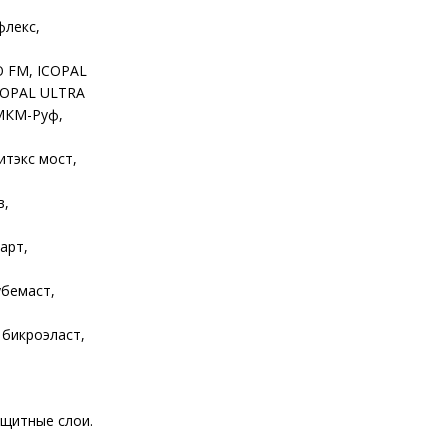
флекс,
O FM, ICOPAL
COPAL ULTRA
МКМ-Руф,
итэкс мост,
в,
арт,
убемаст,
 бикроэласт,
ащитные слои.