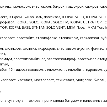
йситекс, монокром, эластокрон, бикрон, гидрокрон, саркров, сар
лекс, КТкром, БиКроТоль, профизол, ICOPAL SOLO, ICOPAL SOL
профизол, ICOPAL SOLO, ICOPAL SOLO FM, ICOPAL ULTRA TOP, I
 TOP, ICOPAL BASE, SYNTAN SOLO VENT, МКМ-Проф, МКМ-Топ, 
еклоэласт, эластобит, стеклофлекс, стеклокром, стеклоизол, руб
ол, филикров, филигиз, гидрокров, эластоизол-акустик, филизол 
лит,
ремиум, эластоизол-бизнес, эластоизол-проф, эластоизол-станд
птим,
лабит-15, гидростеклоизол, стекломаст, стеклобит, гидроизол, р
 изопласт, изоэласт, мостопласт, техноэласт, унифлекс, биполь,
.
о, а суть одна — основа, пропитанная битумом и нанесенные з