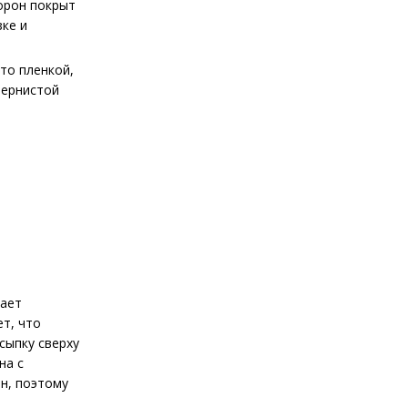
торон покрыт
ке и
то пленкой,
зернистой
чает
ет, что
сыпку сверху
на с
н, поэтому