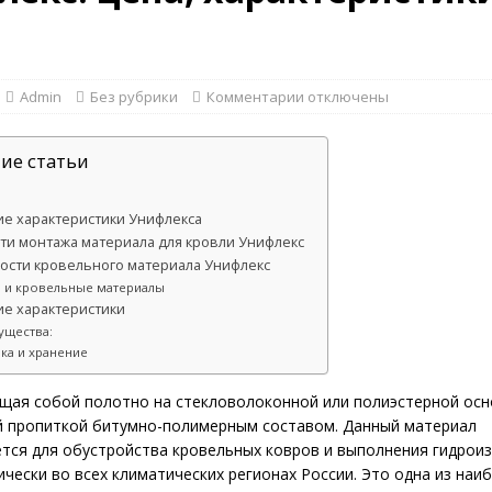
Admin
Без рубрики
Комментарии
отключены
ие статьи
ие характеристики Унифлекса
ти монтажа материала для кровли Унифлекс
ости кровельного материала Унифлекс
 и кровельные материалы
ие характеристики
ущества:
ка и хранение
щая собой полотно на стекловолоконной или полиэстерной осн
й пропиткой битумно-полимерным составом. Данный материал
тся для обустройства кровельных ковров и выполнения гидрои
ически во всех климатических регионах России. Это одна из наи