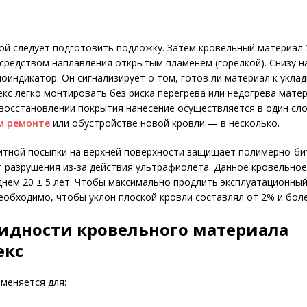
ой следует подготовить подложку. Затем кровельный материал
средством наплавления открытым пламенем (горелкой). Снизу н
оиндикатор. Он сигнализирует о том, готов ли материал к уклад
кс легко монтировать без риска перегрева или недогрева матер
восстановлении покрытия нанесение осуществляется в один сло
м ремонте
или обустройстве новой кровли — в несколько.
итной посыпки на верхней поверхности защищает полимерно-б
 разрушения из-за действия ультрафиолета. Данное кровельно
днем 20 ± 5 лет. Чтобы максимально продлить эксплуатационны
еобходимо, чтобы уклон плоской кровли составлял от 2% и боле
идности кровельного материала
екс
меняется для: