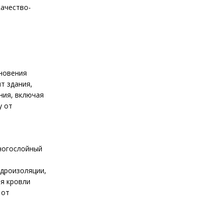
качество-
новения
т здания,
ния, включая
у от
ногослойный
идроизоляции,
ия кровли
 от