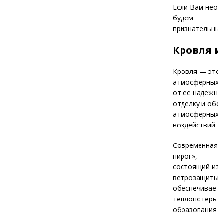
Если Вам нео
будем
признательны
Кровля 
Кровля — это
атмосферных 
от её надежн
отделку и об
атмосферны
воздействий.
Современная
пирог»,
состоящий из
ветрозащиты,
обеспечивае
теплопотерь
образования 