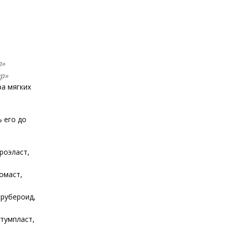
т»
ер»
а мягких
 его до
роэласт,
омаст,
 рубероид,
итумпласт,