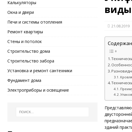
Калькуляторы
виды
Окна и двери
Печи и системы отопления
21.08.2019
Ремонт квартиры
Стены и потолок
Содержан
Строительство дома
Техническ
Строительство забора
Особеннос
Установка и ремонт сантехники
Разновидн
Кровля
Фундамент дома
Техническ
Преим
Электроприборы и освещение
Упаков
Представляю
двусторонне
предназначае
зданий практ