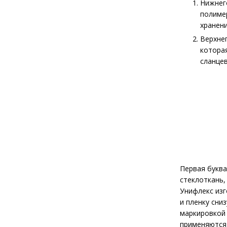
Нижнего
полимер
хранени
Верхнег
котора
сланце
Первая буква
стеклоткань,
Унифлекс изг
и пленку сни
маркировкой 
применяются 