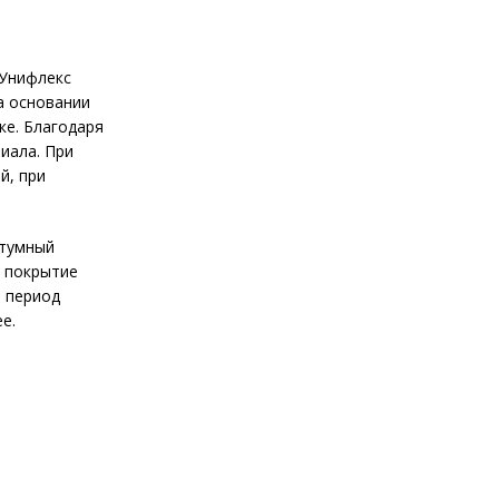
 Унифлекс
а основании
ке. Благодаря
иала. При
й, при
итумный
е покрытие
й период
е.