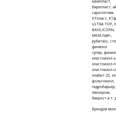
кинепласт,
бирепласт, а
саратоптим,
КТпласт, КТф
ULTRA TOP, 
BASE,ICOPAL
МКМ-Лайт,
рубитекс, ст
филизол
супер, филиз
эластоизол-э
эластоизол-п
эластоизол-о
элабит-25, э
фольгоизол,
гидробарьер,
линокром,
бикрост и т. д
Брендов мног