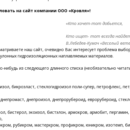
ловать на сайт компании ООО «Кровля»!
«Кто хочет-тот добьется,
Кто ищет- тот всегда найде
В.Лебедев-Кумач «Веселый вет
матриваете наш сайт, очевидно Вас интересует проблема выбор
рулонных гидроизоляционных наплавляемых материалов.
-нибудь из следующего длинного списка (необязательно читать
изол, бикроэласт, стеклогидроизол поли-супер, петрофлекс, пет
 днепромаст, днепроизол, днепрорубероид, еврорубероид, стекл
зол, бистерол, экоизол, бистэлон, армокров, армобит, пергамин,
о,
окром, рубикром, мастеркром, профикром, юникром, изотемп, б