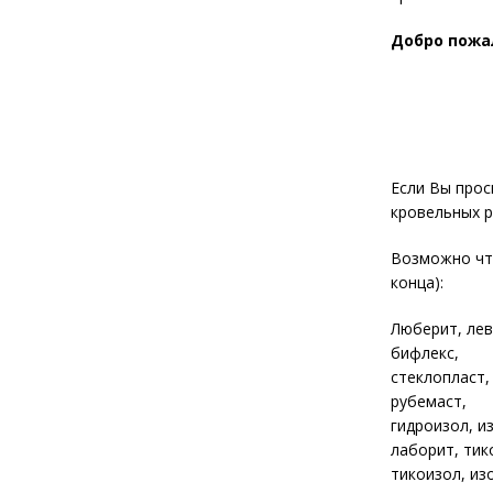
Добро пожа
Если Вы прос
кровельных 
Возможно что
конца):
Люберит, лев
бифлекс,
стеклопласт,
рубемаст,
гидроизол, и
лаборит, тик
тикоизол, из