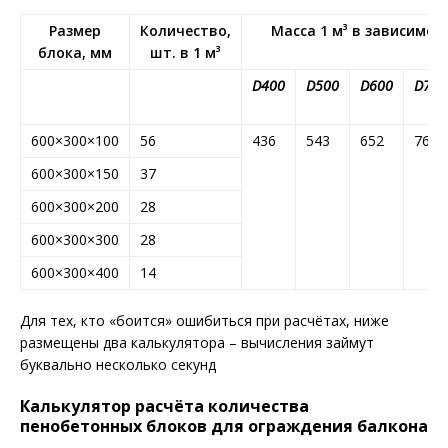
Размер
Количество,
Масса 1 м³ в зависимос
блока, мм
шт. в 1 м³
D400
D500
D600
D700
600×300×100
56
436
543
652
761
600×300×150
37
600×300×200
28
600×300×300
28
600×300×400
14
Для тех, кто «боится» ошибиться при расчётах, ниже
размещены два калькулятора – вычисления займут
буквально несколько секунд
Калькулятор расчёта количества
пенобетонных блоков для ограждения балкона