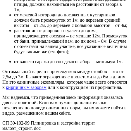
птицы, должны находиться на расстоянии от забора в
1м;
от межевой изгороди до посаженных кустарников
должен быть промежуток от 1м, до деревьев средней
высоты – от 2м, до деревьев с большой высотой – от 4м;
расстояние от дворового туалета до дома,
принадлежащего соседям – не меньше 12м. Промежуток
от бани, принадлежащей вам, до их дома – 8м. В случае
с объектами на вашем участке, все указанные величины
будут такими же (см. фото);
от вашего гаража до соседского забора – минимум 1м.
Оптимальный вариант промежутков между столбов – это от
2,5м до 3м. Бывают ограждения с пролетами и до 6м в длину.
Но это единичные экземпляры, которые чаще всего относятся
к
кирпичным заборам
или к конструкциям из профнастила.
Мы надеемся, что приведенная здесь информация оказалась
для вас полезной. Если вам нужны дополнительные
пояснения по поводу описанных норм, вы их можете найти в
видео, размещенном нашем сайте.
СП 30-102-99 Плпнировка и застройка террит_
малоэт_строит. doc