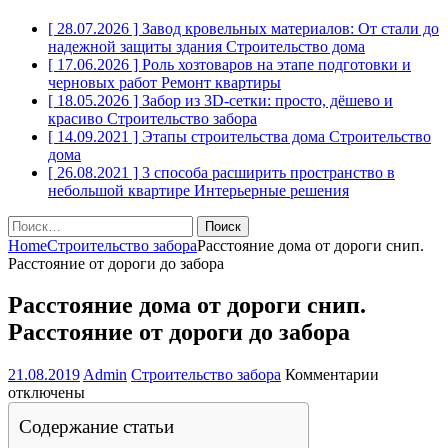
[ 28.07.2026 ]
Завод кровельных материалов: От стали до
надежной защиты здания
Строительство дома
[ 17.06.2026 ]
Роль хозтоваров на этапе подготовки и
черновых работ
Ремонт квартиры
[ 18.05.2026 ]
Забор из 3D-сетки: просто, дёшево и
красиво
Строительство забора
[ 14.09.2021 ]
Этапы строительства дома
Строительство
дома
[ 26.08.2021 ]
3 способа расширить пространство в
небольшой квартире
Интерьерные решения
Найти:
Home
Строительство забора
Расстояние дома от дороги снип.
Расстояние от дороги до забора
Расстояние дома от дороги снип.
Расстояние от дороги до забора
к
21.08.2019
Admin
Строительство забора
Комментарии
записи
отключены
Расстояни
Содержание статьи
дома
от