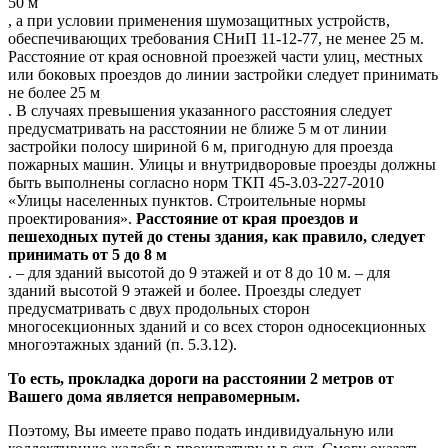
50 м
, а при условии применения шумозащитных устройств,
обеспечивающих требования СНиП 11-12-77, не менее 25 м.
Расстояние от края основной проезжей части улиц, местных
или боковых проездов до линии застройки следует принимать
не более 25 м
. В случаях превышения указанного расстояния следует
предусматривать на расстоянии не ближе 5 м от линии
застройки полосу шириной 6 м, пригодную для проезда
пожарных машин. Улицы и внутридворовые проезды должны
быть выполнены согласно норм ТКП 45-3.03-227-2010
«Улицы населенных пунктов. Строительные нормы
проектирования».
Расстояние от края проездов и
пешеходных путей до стены здания, как правило, следует
принимать от 5 до 8 м
. – для зданий высотой до 9 этажей и от 8 до 10 м. – для
зданий высотой 9 этажей и более. Проезды следует
предусматривать с двух продольных сторон
многосекционных зданий и со всех сторон односекционных
многоэтажных зданий (п. 5.3.12).
То есть, прокладка дороги на расстоянии 2 метров от
Вашего дома является неправомерным.
Поэтому, Вы имеете право подать индивидуальную или