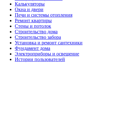
Калькуляторы
Окна и двери
Печи и системы отопления
Ремонт квартиры
Стены и потолок
Строительство дома
Строительство забора
Установка и ремонт сантехники
Фундамент дома
Электроприборы и освещение
Истории пользователей
Hobby-Delo.com
© 2012-2021
Блог, посвященный строительству и ремонту в квартире и
загородном доме | Все права защищены |
Карта сайта