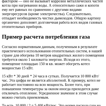
фактором — оно не вызывает коррозии металлических частей
котла при нагревании воды. А относительно сажи и копоти
ему нет равных по сравнению с другими видами
энергоресурсов (кроме электричества). Следовательно,
отпадает необходимость чистки дымоходов. Общую картину
органично дополняет долговечная работа всех видов газовых
отопительных приборов.
Пример расчета потребления газа
Согласно нормативным данным, полученным в результате
практического использования отопительных систем, в нашей
стране для обогрева 10 метров квадратных жилого помещения
требуется около 1 киловатта энергии. Исходя из этого,
помещение площадью 150 м кв. может обогреть котел
мощностью 15 кВт.
15 кВт * 30 дней * 24 часа в сутках. Получается 10 800 кВт/
час. Эта цифра не является абсолютной. К примеру, котел не
работает постоянно на всю мощность. Более того, при
повышении температуры за окном иногда приходится даже
отключать отопление. Усредненное значение в этом случае
можно считать приемлемым.
То есть, 10 800 / 2 = 5 400 кВт/час. Это норма расхода газа на