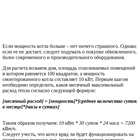
Если мощность котла больше – нет ничего страшного. Однако
если ее не достает, следует подумать о покупке обновленного,
более современного и производительного оборудования.
Для расчета возьмем дом, площадь отапливаемых помещений
в котором равняется 100 квадратов, а мощность
смонтированного котла составляет 10 кВт. Первым шагом
необходимо определить, каков месячный максимальный
расход тепла согласно следующей формуле:
[месячный расход] = [мощность]*[среднее количество суток
в месяце]*[часы в сутках]
Таким образом получаем:
10 кВт * 30 суток * 24 часа = 7200
кВт/ч.
Следует учесть, что котел вряд ли будет функционировать на
протяжении полного дня, поэтому полученное значение