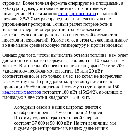
строения. Более точная формула оперирует не площадями, а
кубатурой дома, учитывая еще и высоту потолков в
помещении. Но для жилищ
стандартного типа
с высотой
потолка 2,5-2,7 метра справедлива приведенная выше
упрощенная пропорция. Точный расчет потребности в
тепловой энергии оперирует не только объемами
отапливаемого пространства, но и теплостойкостью стен,
проемов и перекрытий. Кроме того, в этом случае принимают
во внимание среднегодовую температуру и прочие нюансы.
Однако для того, чтобы вычислить объемы топлива, нам будет
достаточно и простой формулы: 1 киловатт = 10 квадратным
метрам. В итоге на обогрев строения площадью 150 или 200
«квадратов» необходимо потратить 15 или 20 кВт,
соответственно. И это только в час. Но котел не потребляет
газ ежеминутно. Период работы/простоя тут делится в
пропорции 50/50 процентов. Поэтому за сутки дом на 150
квадратных метров
потратит 180 кВт (15х24/2), а жилище с
площадью в две сотни квадратов – 240 кВт.
Холодный сезон в наших широтах длится с
октября по апрель – 7 месяцев или 210 дней.
Поэтому годовые траты тепловой энергии
составят 37 800 и 50 400 кВт. На эти величины мы
и будем ориентироваться в наших дальнейших