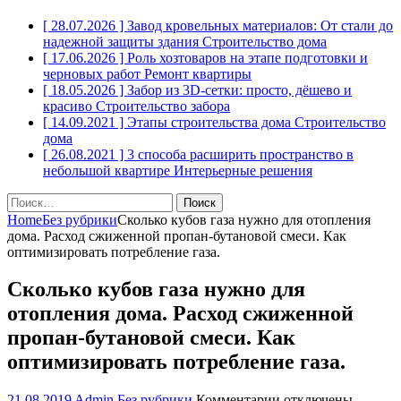
[ 28.07.2026 ]
Завод кровельных материалов: От стали до
надежной защиты здания
Строительство дома
[ 17.06.2026 ]
Роль хозтоваров на этапе подготовки и
черновых работ
Ремонт квартиры
[ 18.05.2026 ]
Забор из 3D-сетки: просто, дёшево и
красиво
Строительство забора
[ 14.09.2021 ]
Этапы строительства дома
Строительство
дома
[ 26.08.2021 ]
3 способа расширить пространство в
небольшой квартире
Интерьерные решения
Найти:
Home
Без рубрики
Сколько кубов газа нужно для отопления
дома. Расход сжиженной пропан-бутановой смеси. Как
оптимизировать потребление газа.
Сколько кубов газа нужно для
отопления дома. Расход сжиженной
пропан-бутановой смеси. Как
оптимизировать потребление газа.
к
21.08.2019
Admin
Без рубрики
Комментарии
отключены