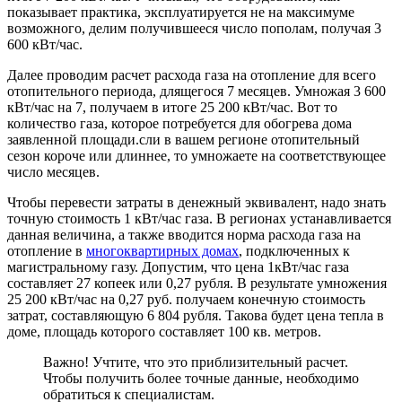
показывает практика, эксплуатируется не на максимуме
возможного, делим получившееся число пополам, получая 3
600 кВт/час.
Далее проводим расчет расхода газа на отопление для всего
отопительного периода, длящегося 7 месяцев. Умножая 3 600
кВт/час на 7, получаем в итоге 25 200 кВт/час. Вот то
количество газа, которое потребуется для обогрева дома
заявленной площади.сли в вашем регионе отопительный
сезон короче или длиннее, то умножаете на соответствующее
число месяцев.
Чтобы перевести затраты в денежный эквивалент, надо знать
точную стоимость 1 кВт/час газа. В регионах устанавливается
данная величина, а также вводится норма расхода газа на
отопление в
многоквартирных домах
, подключенных к
магистральному газу. Допустим, что цена 1кВт/час газа
составляет 27 копеек или 0,27 рубля. В результате умножения
25 200 кВт/час на 0,27 руб. получаем конечную стоимость
затрат, составляющую 6 804 рубля. Такова будет цена тепла в
доме, площадь которого составляет 100 кв. метров.
Важно! Учтите, что это приблизительный расчет.
Чтобы получить более точные данные, необходимо
обратиться к специалистам.