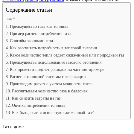
записи
Содержание статьи
Сколько
кубов
газа
нужно
Преимущество газа как топлива
для
Пример расчета потребления газа
отопления
Способы экономии газа
дома.
Расход
Как рассчитать потребность в тепловой энергии
сжиженной
Какое количество тепла отдает сжиженный или природный газ
пропан-
Преимущества использования газового отопления
бутановой
смеси.
Как провести подсчет расходов на частном примере
Как
Расчет автономной системы газификации
оптимизировать
Производим расчет с учетом мощности котла
потребление
газа.
Рассчитываем количество газа в баллонах
Как снизить затраты на газ
Оценка потребления топлива
Как быть, если я использую сжиженный газ?
Газ в доме