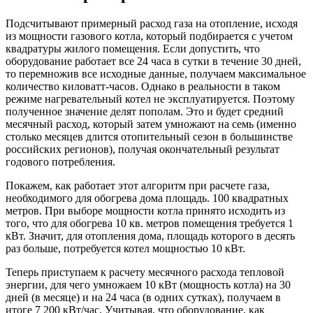
Подсчитывают примерный расход газа на отопление, исходя
из мощности газового котла, который подбирается с учетом
квадратуры жилого помещения. Если допустить, что
оборудование работает все 24 часа в сутки в течение 30 дней,
то перемножив все исходные данные, получаем максимальное
количество киловатт-часов. Однако в реальности в таком
режиме нагревательный котел не эксплуатируется. Поэтому
полученное значение делят пополам. Это и будет средний
месячный расход, который затем умножают на семь (именно
столько месяцев длится отопительный сезон в большинстве
российских регионов), получая окончательный результат
годового потребления.
Покажем, как работает этот алгоритм при расчете газа,
необходимого для обогрева дома площадь. 100 квадратных
метров. При выборе мощности котла принято исходить из
того, что для обогрева 10 кв. метров помещения требуется 1
кВт. Значит, для отопления дома, площадь которого в десять
раз больше, потребуется котел мощностью 10 кВт.
Теперь приступаем к расчету месячного расхода тепловой
энергии, для чего умножаем 10 кВт (мощность котла) на 30
дней (в месяце) и на 24 часа (в одних сутках), получаем в
итоге 7 200 кВт/час. Учитывая, что оборудование, как