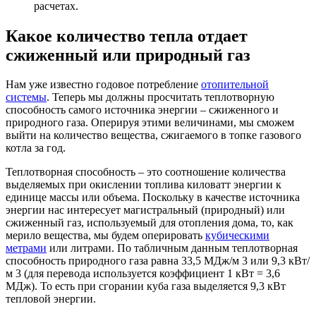
расчетах.
Какое количество тепла отдает
сжиженный или природный газ
Нам уже известно годовое потребление
отопительной
системы
. Теперь мы должны просчитать теплотворную
способность самого источника энергии – сжиженного и
природного газа. Оперируя этими величинами, мы сможем
выйти на количество вещества, сжигаемого в топке газового
котла за год.
Теплотворная способность – это соотношение количества
выделяемых при окислении топлива киловатт энергии к
единице массы или объема. Поскольку в качестве источника
энергии нас интересует магистральный (природный) или
сжиженный газ, используемый для отопления дома, то, как
мерило вещества, мы будем оперировать
кубическими
метрами
или литрами. По табличным данным теплотворная
способность природного газа равна 33,5 МДж/м 3 или 9,3 кВт/
м 3 (для перевода используется коэффициент 1 кВт = 3,6
МДж). То есть при сгорании куба газа выделяется 9,3 кВт
тепловой энергии.