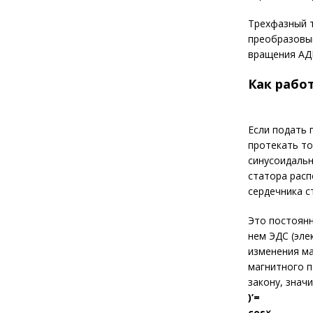
Трехфазный т
преобразовыв
вращения АД
Как рабо
Если подать 
протекать то
синусоидальн
статора расп
сердечника с
Это постоянн
нем ЭДС (эле
изменения ма
магнитного п
закону, знач
)’=
cos
x