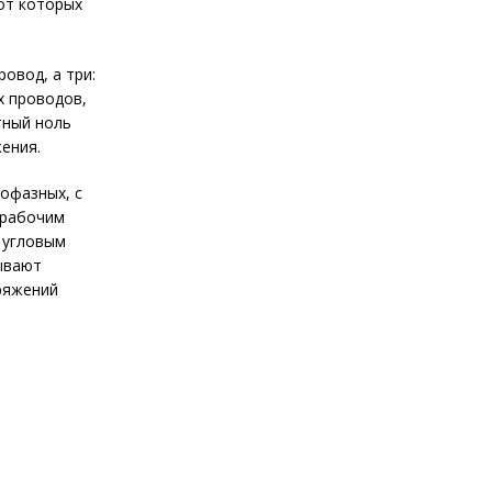
 от которых
овод, а три:
х проводов,
тный ноль
ения.
офазных, с
 рабочим
 угловым
ывают
пряжений