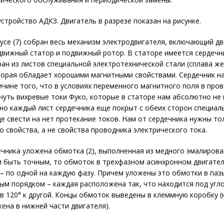
стройство АДКЗ. Двигатель в разрезе показан на рисунке.
усе (7) собран весь механизм электродвигателя, включающий дв
движный статор и подвижный ротор. В статоре имеется сердечник
ан из листов специальной электротехнической стали (сплава же
торая обладает хорошими магнитными свойствами. Сердечник н
ичине того, что в условиях переменного магнитного поля в про
нуть вихревые токи Фуко, которые в статоре нам абсолютно не 
о каждый лист сердечника еще покрыт с обеих сторон специал
 свести на нет протекание токов. Нам от сердечника нужны то
о свойства, а не свойства проводника электрического тока.
ечника уложена обмотка (2), выполненная из медного эмалиров
и быть точным, то обмоток в трехфазном асинхронном двигател
– по одной на каждую фазу. Причем уложены это обмотки в паз
ым порядком – каждая расположена так, что находится под угл
в 120° к другой. Концы обмоток выведены в клеммную коробку (
ена в нижней части двигателя).