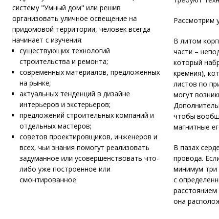
систему "Умный дом" или решив
организовать уличное освещение на
Рассмотрим у
придомовой территории, человек всегда
начинает с изучения:
В литом корп
существующих технологий
части – непо
строительства и ремонта;
который набр
современных материалов, предложенных
кремния), ко
на рынке;
листов по пр
актуальных тенденций в дизайне
могут возник
интерьеров и экстерьеров;
Дополнительн
предложений строительных компаний и
чтобы вообще
отдельных мастеров;
магнитные ег
советов проектировщиков, инженеров и
всех, чьи знания помогут реализовать
В пазах серд
задуманное или усовершенствовать что-
провода. Есл
либо уже построенное или
минимум три 
смонтированное.
с определенн
расстоянием 
она располож