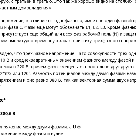
орую, с третьей в третью. Это так же хорошо видно на столбах,
 частным домовладениям.
апряжение, в отличие от однофазного, имеет не один фазный пр
 B и фаза C. Фазы еще могут обозначать L1, L2, L3. Кроме фазны
 присутствует еще общий для всех фаз рабочий ноль (N) и защи
трим амплитудно-временную характеристику трехфазного напряж
видно, что трехфазное напряжение – это совокупность трех одн
10 В и среднеквадратичным значением фазного (между фазой и
жения в 220 В, причем фазы смещены относительно друг друга с
2*π/3 или 120°. Разность потенциалов между двумя фазами наз
ряжением и оно равно 380 В, так как векторная сумма двух на
*
20*
380,6 В
апряжение между двумя фазами, а
U ф
ряжение между фазой и нулем.