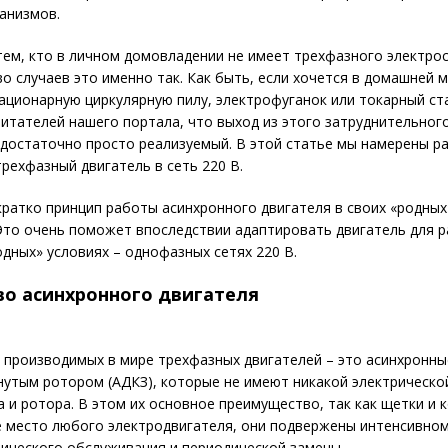
анизмов.
тем, кто в личном домовладении не имеет трехфазного электро
о случаев это именно так. Как быть, если хочется в домашней 
ационарную циркулярную пилу, электрофуганок или токарный ст
итателей нашего портала, что выход из этого затруднительног
 достаточно просто реализуемый. В этой статье мы намерены ра
рехфазный двигатель в сеть 220 В.
ратко принцип работы асинхронного двигателя в своих «родны
 Это очень поможет впоследствии адаптировать двигатель для 
родных» условиях – однофазных сетях 220 В.
во асинхронного двигателя
производимых в мире трехфазных двигателей – это асинхронны
утым ротором (АДКЗ), которые не имеют никакой электрическо
а и ротора. В этом их основное преимущество, так как щетки и 
 место любого электродвигателя, они подвержены интенсивном
ического обслуживания и периодической замены.