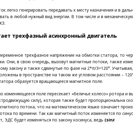
ок легко генерировать передавать к месту назначения и в дал
ать в любой нужный вид энергии. В том числе и в механическу
КЗ.
тает трехфазный асинхронный двигатель
переменное трехфазное напряжение на обмотки статора, то чер
ки. Они, в свою очередь, вызовут магнитные потоки, также из
ому закону и также сдвинутые по фазе на 2*π/3=120°. Учитывая
оложены в пространстве на таком же угловом расстоянии – 120°
татора образуется вращающееся магнитное поле.
о изменяющееся поле пересекает «беличье колесо» ротора и в
ктродвижущую силу), которая также будет пропорциональна ск
гнитного потока, что на математическом языке означает прои
отока по времени. Так как магнитный поток изменяется по син
ит, ЭДС будет изменяться по закону косинуса, ведь
(
sin
x