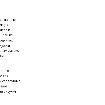
е главные
 (3),
леза и
абран из
водниках
нужны.
ьным лаком,
лько
анного
е как
ы сердечника
овым
на рисунке