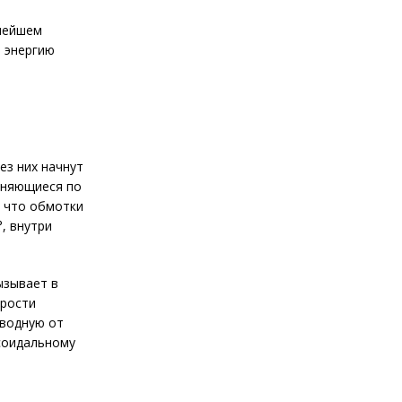
ьнейшем
ю энергию
ез них начнут
меняющиеся по
, что обмотки
, внутри
ызывает в
орости
зводную от
усоидальному