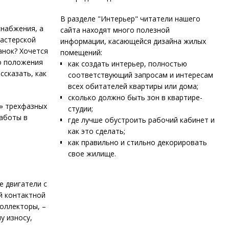
В разделе "Интерьер" читатели нашего
снабжения, а
сайта находят много полезной
мастерской
информации, касающейся дизайна жилых
анок? Хочется
помещений:
о положения
как создать интерьер, полностью
ссказать, как
соответствующий запросам и интересам
всех обитателей квартиры или дома;
сколько должно быть зон в квартире-
х» трехфазных
студии;
работы в
где лучше обустроить рабочий кабинет и
как это сделать;
как правильно и стильно декорировать
свое жилище.
е двигатели с
й контактной
коллекторы, –
у износу,