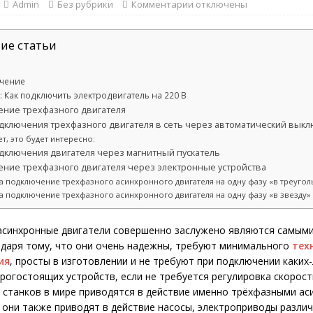
Admin
Без рубрики
Комментарии
отключены
ие статьи
чение
: Как подключить электродвигатель на 220 В
ние трехфазного двигателя
дключения трехфазного двигателя в сеть через автоматический вык
т, это будет интересно:
дключения двигателя через магнитный пускатель
ние трехфазного двигателя через электронные устройства
а подключение трехфазного асинхронного двигателя на одну фазу «в треугол
а подключение трехфазного асинхронного двигателя на одну фазу «в звезду»
асинхронные двигатели совершенно заслужено являются самым
одаря тому, что они очень надежны, требуют минимального
тех
ия
, просты в изготовлении и не требуют при подключении каких
рогостоящих устройств, если не требуется регулировка скорост
станков в мире приводятся в действие именно трёхфазными а
 они также приводят в действие насосы, электроприводы разли