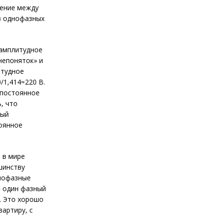
жение между
 в однофазных
 амплитудное
«непоняток» и
итудное
/1,414≈220 В.
 постоянное
, что
ный
оянное
 в мире
шинству
днофазные
» один фазный
. Это хорошо
вартиру, с