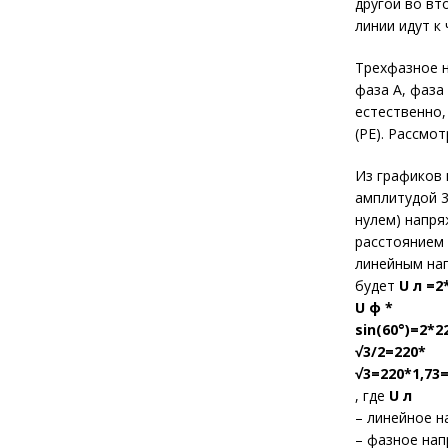
другой во вт
линии идут к
Трехфазное н
фаза A, фаза
естественно,
(PE). Рассмо
Из графиков 
амплитудой 3
нулем) напря
расстоянием 
линейным нап
будет
U л =2
U ф *
sin(60°)=2*2
√3/2=220*
√3=220*1,73=
, где
U л
– линейное н
– фазное нап