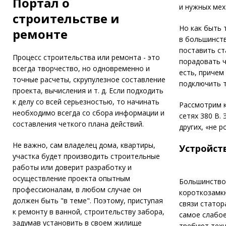
Портал о
и нужных мех
строительстве и
Но как быть 
ремонте
в большинств
поставить ст
Процесс строительства или ремонта - это
порадовать ч
всегда творчество, но одновременно и
есть, причем
точные расчеты, скрупулезное составление
подключить т
проекта, вычисления и т. д. Если подходить
к делу со всей серьезностью, то начинать
Рассмотрим к
необходимо всегда со сбора информации и
сетях 380 В.
составления четкого плана действий.
других, «не 
Не важно, сам владелец дома, квартиры,
Устройст
участка будет производить строительные
работы или доверит разработку и
осуществление проекта опытным
Большинство 
профессионалам, в любом случае он
короткозамкн
должен быть "в теме". Поэтому, приступая
связи статор
к ремонту в ванной, строительству забора,
самое слабое
задумав установить в своем жилище
требуют техн