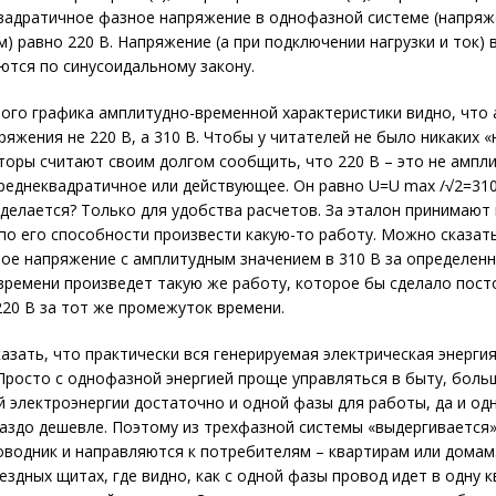
квадратичное фазное напряжение в однофазной системе (напря
м) равно 220 В. Напряжение (а при подключении нагрузки и ток)
ются по синусоидальному закону.
ого графика амплитудно-временной характеристики видно, что
ряжения не 220 В, а 310 В. Чтобы у читателей не было никаких 
торы считают своим долгом сообщить, что 220 В – это не ампл
среднеквадратичное или действующее. Он равно U=U max /√2=310
 делается? Только для удобства расчетов. За эталон принимают
по его способности произвести какую-то работу. Можно сказать
ое напряжение с амплитудным значением в 310 В за определен
ремени произведет такую же работу, которое бы сделало пост
20 В за тот же промежуток времени.
казать, что практически вся генерируемая электрическая энергия
Просто с однофазной энергией проще управляться в быту, боль
 электроэнергии достаточно и одной фазы для работы, да и о
аздо дешевле. Поэтому из трехфазной системы «выдергивается
оводник и направляются к потребителям – квартирам или домам
ездных щитах, где видно, как с одной фазы провод идет в одну к