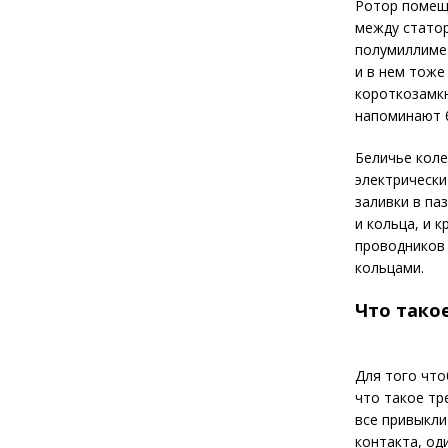
Ротор помеще
между стато
полумиллимет
и в нем тоже
короткозамкн
напоминают б
Беличье коле
электрически
заливки в па
и кольца, и 
проводников
кольцами.
Что тако
Для того что
что такое тр
все привыкли
контакта, од