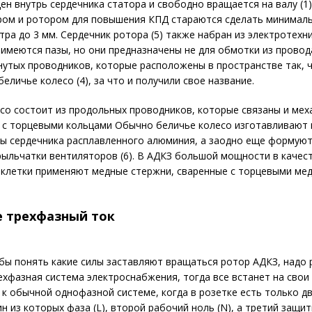
н внутрь сердечника статора и свободно вращается на валу (1)
ром и ротором для повышения КПД стараются сделать минимал
ра до 3 мм. Сердечник ротора (5) также набран из электротехн
 имеются пазы, но они предназначены не для обмотки из провода
утых проводников, которые расположены в пространстве так, 
еличье колесо (4), за что и получили свое название.
со состоит из продольных проводников, которые связаны и меха
 с торцевыми кольцами Обычно беличье колесо изготавливают
зы сердечника расплавленного алюминия, а заодно еще формую
крыльчатки вентиляторов (6). В АДКЗ большой мощности в качес
 клетки применяют медные стержни, сваренные с торцевыми ме
е трехфазный ток
бы понять какие силы заставляют вращаться ротор АДКЗ, надо
ехфазная система электроснабжения, тогда все встанет на свои
 к обычной однофазной системе, когда в розетке есть только дв
ин из которых фаза (L), второй рабочий ноль (N), а третий защи