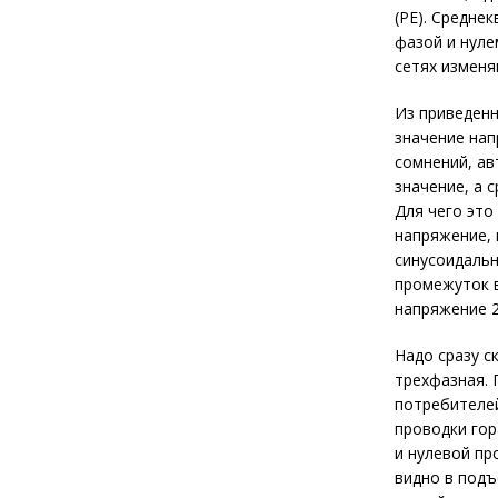
(PE). Средне
фазой и нуле
сетях изменя
Из приведенн
значение нап
сомнений, ав
значение, а 
Для чего это
напряжение, 
синусоидальн
промежуток в
напряжение 2
Надо сразу с
трехфазная. 
потребителей
проводки гор
и нулевой пр
видно в подъ