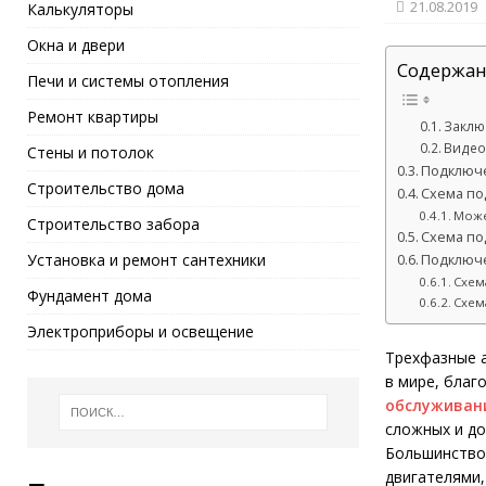
21.08.2019
Калькуляторы
Окна и двери
Содержан
Печи и системы отопления
Ремонт квартиры
Заклю
Видео
Стены и потолок
Подключе
Строительство дома
Схема по
Може
Строительство забора
Схема по
Установка и ремонт сантехники
Подключе
Схем
Фундамент дома
Схем
Электроприборы и освещение
Трехфазные 
в мире, благ
обслуживан
сложных и до
Большинство 
двигателями,