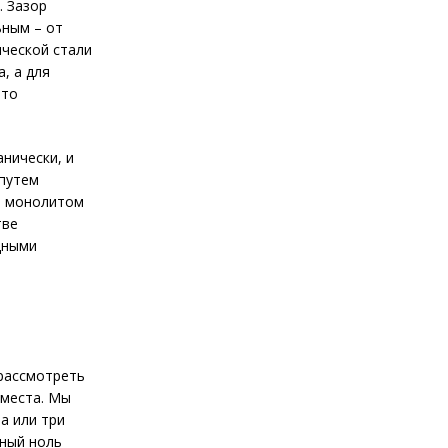
. Зазор
ьным – от
ической стали
, а для
что
нически, и
 путем
т монолитом
тве
дными
 рассмотреть
 места. Мы
а или три
тный ноль