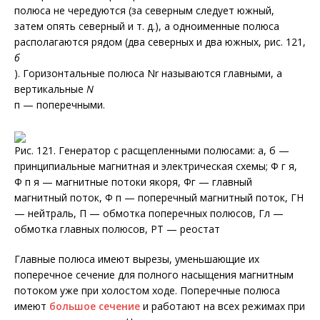
полюса не чередуются (за северным следует южный,
затем опять северный и т. д.), а одноименные полюса
располагаются рядом (два северных и два южных, рис. 121,
б
). Горизонтальные полюса Nr называются главными, а
вертикальные
N
п — поперечными.
Рис. 121. Генератор с расщепленными полюсами: а, б —
принципиальные магнитная и электрическая схемы; Ф г я,
Ф п я — магнитные потоки якоря, Фг — главный
магнитный поток, Ф п — поперечный магнитный поток, ГН
— нейтраль, П — обмотка поперечных полюсов, Гл —
обмотка главных полюсов, РТ — реостат
Главные полюса имеют вырезы, уменьшающие их
поперечное сечение для полного насыщения магнитным
потоком уже при холостом ходе. Поперечные полюса
имеют
большое сечение
и работают на всех режимах при