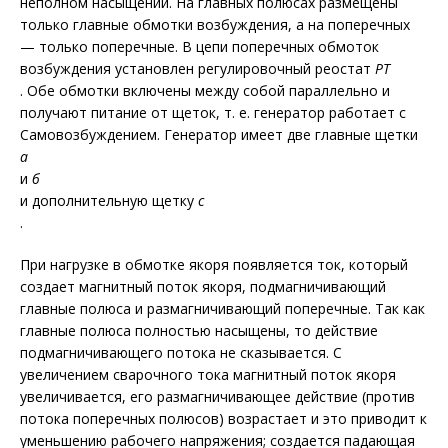
неполном насыщении. На главных полюсах размещены
только главные обмотки возбуждения, а на поперечных
— только поперечные. В цепи поперечных обмоток
возбуждения установлен регулировочный реостат
РТ
. Обе обмотки включены между собой параллельно и
получают питание от щеток, т. е. генератор работает с
Самовозбуждением. Генератор имеет две главные щетки
а
и
б
и дополнительную щетку
с
.
При нагрузке в обмотке якоря появляется ток, который
создает магнитный поток якоря, подмагничивающий
главные полюса и размагничивающий поперечные. Так как
главные полюса полностью насыщены, то действие
подмагничивающего потока не сказывается. С
увеличением сварочного тока магнитный поток якоря
увеличивается, его размагничивающее действие (против
потока поперечных полюсов) возрастает и это приводит к
уменьшению рабочего напряжения; создается падающая