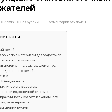
ржателей
Admin
Без рубрики
Комментарии
отключены
ие статьи
ый желоб
лассические материалы для водостоков
расота и практичность
ая система: пять важных элементов
 водосточного желоба
ренаж
 ПВХ-водостоков
таллического водостока
спешной водосточной системы
 практичность, красота и экономность
 виды материалов
вы своими руками