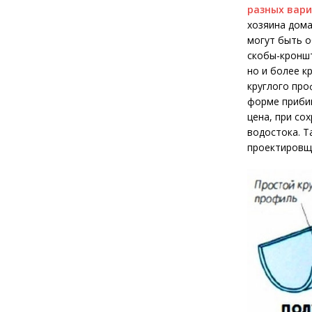
разных вар
хозяина дома
могут быть о
скобы-кронш
но и более к
круглого про
форме прибив
цена, при со
водостока. Т
проектировщ