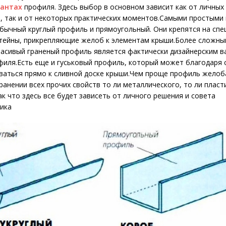
иантах
профиля. Здесь выбор в основном зависит как от личных
, так и от некоторых практических моментов.Самыми простыми
бычный круглый профиль и прямоугольный. Они крепятся на сп
тейны, прикрепляющие желоб к элементам крыши.Более сложны
расивый граненый профиль является фактически дизайнерским 
филя.Есть еще и гуськовый профиль, который может благодаря
аться прямо к сливной доске крыши.Чем проще профиль желоб
хранении всех прочих свойств то ли металлического, то ли плас
ак что здесь все будет зависеть от личного решения и совета
ика