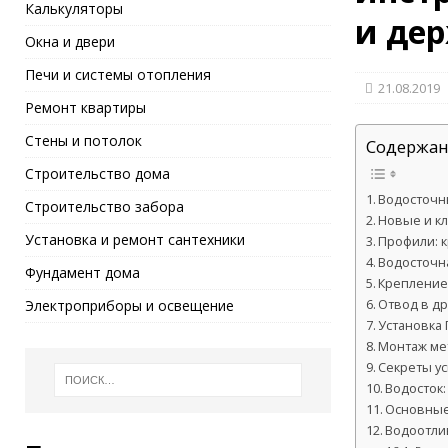
Калькуляторы
и де
Окна и двери
Печи и системы отопления
21.08.2019
Ремонт квартиры
Стены и потолок
Содержан
Строительство дома
Водосточн
Строительство забора
Новые и к
Установка и ремонт сантехники
Профили: к
Водосточн
Фундамент дома
Крепление
Электроприборы и освещение
Отвод в д
Установка
Монтаж ме
Секреты у
Водосток:
Основные
Водоотли