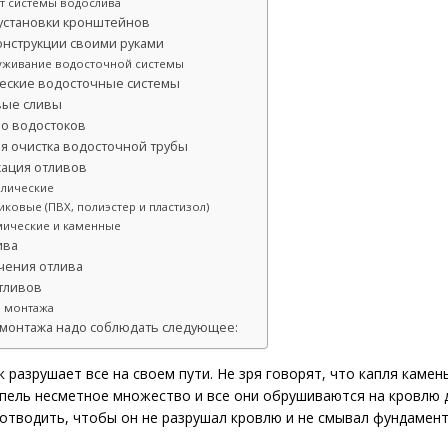
т системы водослива
установки кронштейнов
онструкции своими руками
уживание водосточной системы
еские водосточные системы
вые сливы
во водостоков
ая очистка водосточной трубы
кация отливов
ллические
иковые (ПВХ, полиэстер и пластизол)
мические и каменные
ива
чения отлива
тливов
ы монтажа
 монтажа надо соблюдать следующее:
 разрушает все на своем пути. Не зря говорят, что капля камень
апель несметное множество и все они обрушиваются на кровлю 
отводить, чтобы он не разрушал кровлю и не смывал фундамент