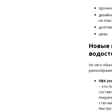
прочнос
дизайн
на плас
долгове
цены.
Новые 
водост
Из чего обыч
разнообразие
ПВХ (п
– это 
составл
покрас
стал м
быстро 