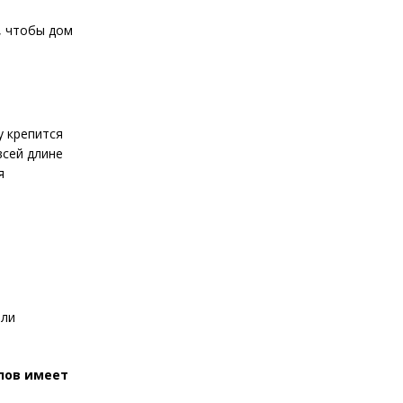
, чтобы дом
у крепится
всей длине
я
или
лов имеет