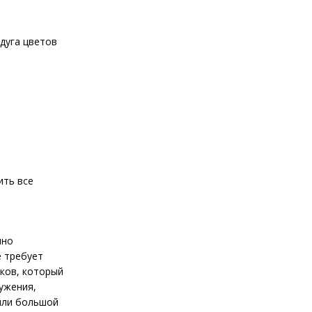
дуга цветов
ить все
чно
е требует
ков, который
ужения,
 или большой