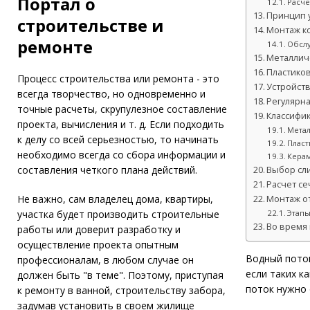
Портал о
Расче
Принцип 
строительстве и
Монтаж к
ремонте
Обсл
Металлич
Пластико
Процесс строительства или ремонта - это
Устройст
всегда творчество, но одновременно и
Регулярн
точные расчеты, скрупулезное составление
Классифи
проекта, вычисления и т. д. Если подходить
Мета
к делу со всей серьезностью, то начинать
Пласт
необходимо всегда со сбора информации и
Кера
составления четкого плана действий.
Выбор сл
Расчет се
Не важно, сам владелец дома, квартиры,
Монтаж о
участка будет производить строительные
Этап
Во время
работы или доверит разработку и
осуществление проекта опытным
Водный поток
профессионалам, в любом случае он
если таких к
должен быть "в теме". Поэтому, приступая
поток нужно 
к ремонту в ванной, строительству забора,
задумав установить в своем жилище