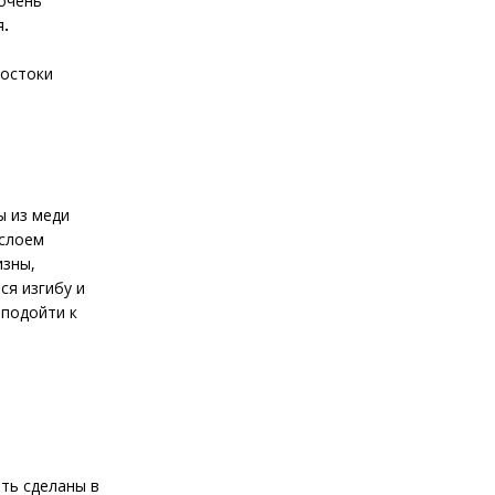
 очень
я
.
достоки
ы из меди
 слоем
изны,
ся изгибу и
 подойти к
ть сделаны в