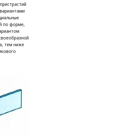
 пристрастий
 вариантами
ециальные
й по форме,
вариантом
 своеобразной
а, тем ниже
тикового