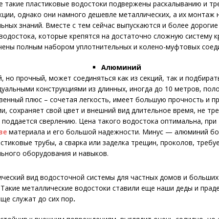
ке такие пластиковые водостоки подвержены раскалыванию и т
кции, однако они намного дешевле металлических, а их монтаж 
ьных знаний. Вместе с тем сейчас выпускаются и более дороги
 водостока, которые крепятся на достаточно сложную систему 
чены полным набором уплотнительных и колено-муфтовых соед
Алюминий
й, но прочный, может соединяться как из секций, так и подбират
уальными конструкциями из длинных, иногда до 10 метров, поло
венный плюс – сочетая легкость, имеет большую прочность и п
и, сохраняет свой цвет и внешний вид длительное время, не тре
 поддается сверлению. Цена такого водостока оптимальна, при
ве
материала и его большой надежности. Минус — алюминий бо
стиковые трубы, а сварка или заделка трещин, проколов, требу
льного оборудования и навыков.
ический вид водосточной системы для частных домов и больших
 Такие металлические водостоки ставили еще наши деды и прад
еще служат до сих пор
.