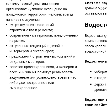
Система во
систему "Умный дом" или решив
должна эффек
организовать уличное освещение на
оставался ва
придомовой территории, человек всегда
начинает с изучения:
Водост
существующих технологий
строительства и ремонта;
современных материалов, предложенных
Водостоки дл
на рынке;
самая важная
актуальных тенденций в дизайне
свеса кровли
интерьеров и экстерьеров;
водосточной
предложений строительных компаний и
Водосточны
отдельных мастеров;
советов проектировщиков, инженеров и
собирае
всех, чьи знания помогут реализовать
задуманное или усовершенствовать что-
отводит
либо уже построенное или
держит 
смонтированное.
дренаж
Водостоки 
свои свойст