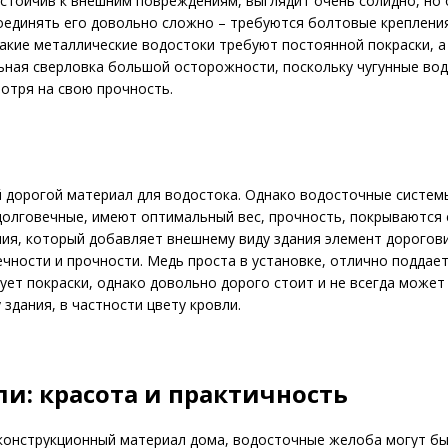
устойчив к внешним повреждениям, выглядит очень солидно, но
оединять его довольно сложно – требуются болтовые креплени
акие металлические водостоки требуют постоянной покраски, а
ная сверловка большой осторожности, поскольку чугунные во
мотря на свою прочность.
й дорогой материал для водостока. Однако водосточные систем
долговечные, имеют оптимальный вес, прочность, покрываются
ния, который добавляет внешнему виду здания элемент дорогов
чности и прочности. Медь проста в установке, отлично поддает
ует покраски, однако довольно дорого стоит и не всегда может
 здания, в частности цвету кровли.
и: красота и практичность
конструкционный материал дома, водосточные желоба могут бы