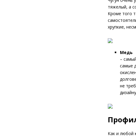
Чугун очень 
тяжелый, а с
Кроме того т
самостоятель
хрупкие, нес
Медь
– самы
самые 
окисле
долгове
не треб
дизайну
Профил
Как и любой 