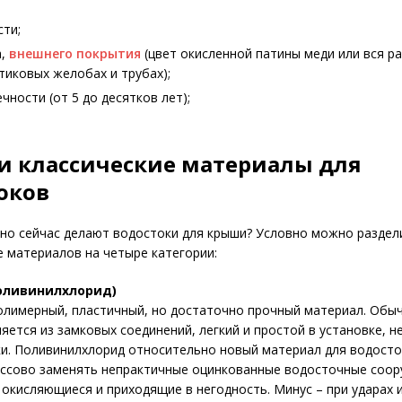
ти;
а,
внешнего покрытия
(цвет окисленной патины меди или вся ра
тиковых желобах и трубах);
чности (от 5 до десятков лет);
и классические материалы для
оков
но сейчас делают водостоки для крыши? Условно можно раздел
 материалов на четыре категории:
оливинилхлорид)
полимерный, пластичный, но достаточно прочный материал. Обы
яется из замковых соединений, легкий и простой в установке, н
ки. Поливинилхлорид относительно новый материал для водосто
ассово заменять непрактичные оцинкованные водосточные соор
окисляющиеся и приходящие в негодность. Минус – при ударах