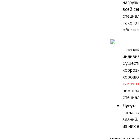
нагруз
всей се
специал
такого
обеспе
– легки
индивид
Сущест
коррози
хорошо
качест
чем пла
специа
Чугун
– класс
зданий.
из них 