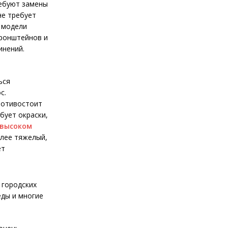
ребуют замены
не требует
е модели
кронштейнов и
инений.
ься
с.
ротивостоит
бует окраски,
высоком
лее тяжелый,
ет
 городских
еды и многие