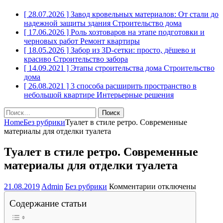
[ 28.07.2026 ]
Завод кровельных материалов: От стали до
надежной защиты здания
Строительство дома
[ 17.06.2026 ]
Роль хозтоваров на этапе подготовки и
черновых работ
Ремонт квартиры
[ 18.05.2026 ]
Забор из 3D-сетки: просто, дёшево и
красиво
Строительство забора
[ 14.09.2021 ]
Этапы строительства дома
Строительство
дома
[ 26.08.2021 ]
3 способа расширить пространство в
небольшой квартире
Интерьерные решения
Найти:
Home
Без рубрики
Туалет в стиле ретро. Современные
материалы для отделки туалета
Туалет в стиле ретро. Современные
материалы для отделки туалета
к
21.08.2019
Admin
Без рубрики
Комментарии
отключены
записи
Содержание статьи
Туалет
в
стиле