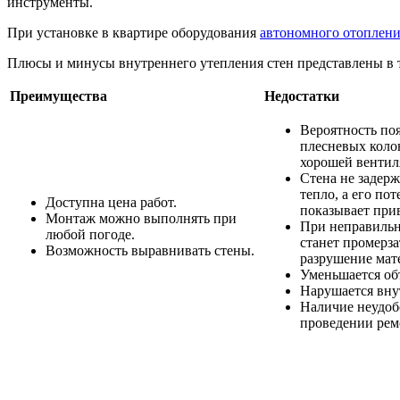
инструменты.
При установке в квартире оборудования
автономного отоплен
Плюсы и минусы внутреннего утепления стен представлены в 
Преимущества
Недостатки
Вероятность по
плесневых колон
хорошей вентил
Стена не задерж
тепло, а его по
Доступна цена работ.
показывает при
Монтаж можно выполнять при
При неправильн
любой погоде.
станет промерза
Возможность выравнивать стены.
разрушение мат
Уменьшается об
Нарушается вну
Наличие неудоб
проведении ремо