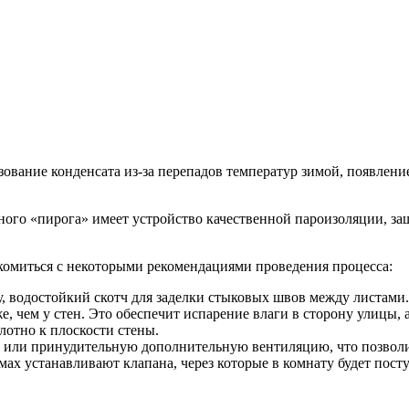
ование конденсата из-за перепадов температур зимой, появление
ого «пирога» имеет устройство качественной пароизоляции, з
накомиться с некоторыми рекомендациями проведения процесса:
 водостойкий скотч для заделки стыковых швов между листами.
 чем у стен. Это обеспечит испарение влаги в сторону улицы, а
лотно к плоскости стены.
 или принудительную дополнительную вентиляцию, что позволи
ах устанавливают клапана, через которые в комнату будет поступ