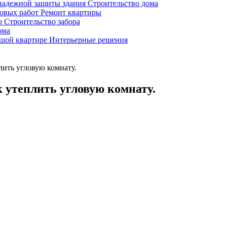
 надежной защиты здания
Строительство дома
новых работ
Ремонт квартиры
во
Строительство забора
ома
ьшой квартире
Интерьерные решения
лить угловую комнату.
к утеплить угловую комнату.