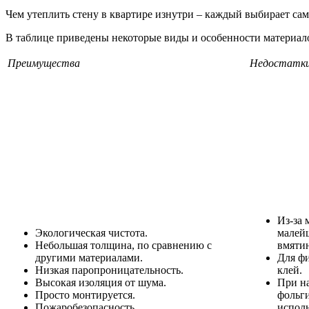
Чем утеплить стену в квартире изнутри – каждый выбирает сам
В таблице приведены некоторые виды и особенности материал
Преимущества
Недостатк
Из-за 
Экологическая чистота.
малей
Небольшая толщина, по сравнению с
вмяти
другими материалами.
Для ф
Низкая паропроницательность.
клей.
Высокая изоляция от шума.
При н
Просто монтируется.
фольг
Пожаробезопасность.
испол