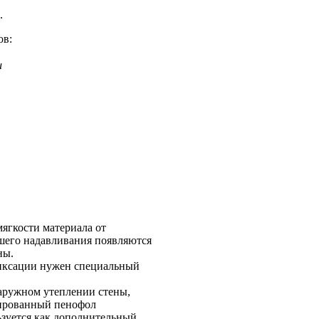
.
ов:
и
мягкости материала от
шего надавливания появляются
ны.
иксации нужен специальный
аружном утеплении стены,
ированный пенофол
ьзуется как дополнительный