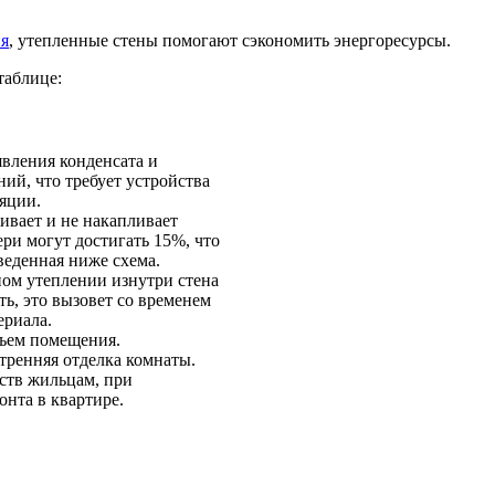
ия
, утепленные стены помогают сэкономить энергоресурсы.
таблице:
явления конденсата и
ий, что требует устройства
яции.
ивает и не накапливает
тери могут достигать 15%, что
веденная ниже схема.
ом утеплении изнутри стена
ть, это вызовет со временем
ериала.
ъем помещения.
тренняя отделка комнаты.
ств жильцам, при
нта в квартире.