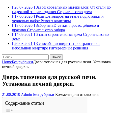
[ 28.07.2026 ]
Завод кровельных материалов: От стали до
надежной защиты здания
Строительство дома
[ 17.06.2026 ]
Роль хозтоваров на этапе подготовки и
черновых работ
Ремонт квартиры
[ 18.05.2026 ]
Забор из 3D-сетки: просто, дёшево и
красиво
Строительство забора
[ 14.09.2021 ]
Этапы строительства дома
Строительство
дома
[ 26.08.2021 ]
3 способа расширить пространство в
небольшой квартире
Интерьерные решения
Найти:
Home
Без рубрики
Дверь топочная для русской печи. Установка
печной дверки.
Дверь топочная для русской печи.
Установка печной дверки.
к
21.08.2019
Admin
Без рубрики
Комментарии
отключены
записи
Содержание статьи
Дверь
топочная
для