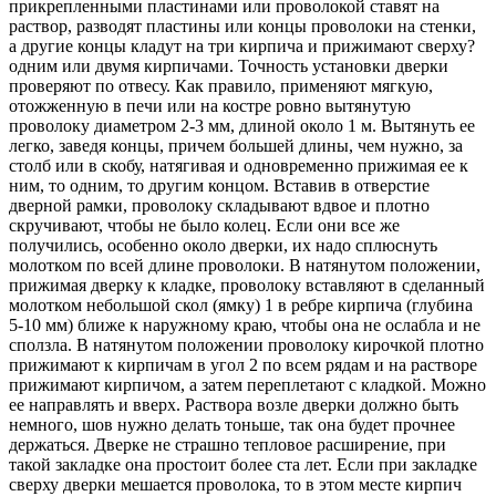
прикрепленными пластинами или проволокой ставят на
раствор, разводят пластины или концы проволоки на стенки,
а другие концы кладут на три кирпича и прижимают сверху?
одним или двумя кирпичами. Точность установки дверки
проверяют по отвесу. Как правило, применяют мягкую,
отожженную в печи или на костре ровно вытянутую
проволоку диаметром 2-3 мм, длиной около 1 м. Вытянуть ее
легко, заведя концы, причем большей длины, чем нужно, за
столб или в скобу, натягивая и одновременно прижимая ее к
ним, то одним, то другим концом. Вставив в отверстие
дверной рамки, проволоку складывают вдвое и плотно
скручивают, чтобы не было колец. Если они все же
получились, особенно около дверки, их надо сплюснуть
молотком по всей длине проволоки. В натянутом положении,
прижимая дверку к кладке, проволоку вставляют в сделанный
молотком небольшой скол (ямку) 1 в ребре кирпича (глубина
5-10 мм) ближе к наружному краю, чтобы она не ослабла и не
сползла. В натянутом положении проволоку кирочкой плотно
прижимают к кирпичам в угол 2 по всем рядам и на растворе
прижимают кирпичом, а затем переплетают с кладкой. Можно
ее направлять и вверх. Раствора возле дверки должно быть
немного, шов нужно делать тоньше, так она будет прочнее
держаться. Дверке не страшно тепловое расширение, при
такой закладке она простоит более ста лет. Если при закладке
сверху дверки мешается проволока, то в этом месте кирпич