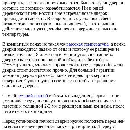
проверить, легко ли они открываются. Бывают тугие дверки,
которые со временем разрабатываются. Ни в одной
деревенской печи России я не встречал возле дверок
прокладки из асбеста. В современных условиях асбест
позаимствовали из промышленных печей, в которых он,
действительно, нужен, чтобы печи выдерживали высокие
температуры.
В комнатных печах не такая уж
высокая температура
, а рамка
дверки находится далеко от огня и поэтому ее расширение
незначительное. Я даже под каменно-угольное топливо
дверку закреплял проволокой и обходился без асбеста.
Несмотря на то, что часть проволоки возле дверки обнажена,
дверка стоит достаточно прочно. Для большей гарантии
можно в дверной рамке ближе к ее краю просверлить
отверстия. Существуют различные способы закрепления
топочных дверок.
Самый
лучший способ
избежать выпадения дверки — при
установке сверху и снизу приклепать к ней металлические
пластины толщиной 2-3 мм с расширенными концами, после
чего втесать их в кирпич.
Перед установкой печной дверки нужно положить перед ней
на колосниковую решетку насухо три кирпича. Дверку с