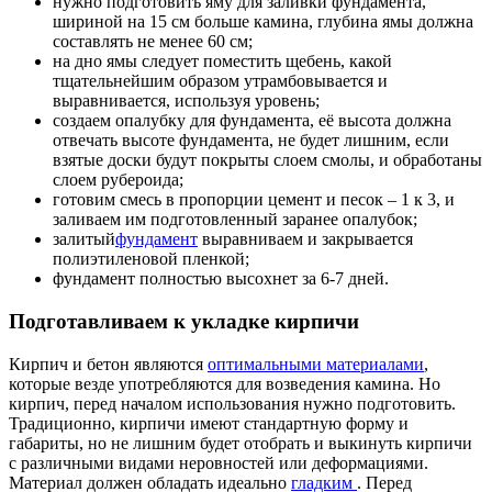
нужно подготовить яму для заливки фундамента,
шириной на 15 см больше камина, глубина ямы должна
составлять не менее 60 см;
на дно ямы следует поместить щебень, какой
тщательнейшим образом утрамбовывается и
выравнивается, используя уровень;
создаем опалубку для фундамента, её высота должна
отвечать высоте фундамента, не будет лишним, если
взятые доски будут покрыты слоем смолы, и обработаны
слоем рубероида;
готовим смесь в пропорции цемент и песок – 1 к 3, и
заливаем им подготовленный заранее опалубок;
залитый
фундамент
выравниваем и закрывается
полиэтиленовой пленкой;
фундамент полностью высохнет за 6-7 дней.
Подготавливаем к укладке кирпичи
Кирпич и бетон являются
оптимальными материалами
,
которые везде употребляются для возведения камина. Но
кирпич, перед началом использования нужно подготовить.
Традиционно, кирпичи имеют стандартную форму и
габариты, но не лишним будет отобрать и выкинуть кирпичи
с различными видами неровностей или деформациями.
Материал должен обладать идеально
гладким
. Перед