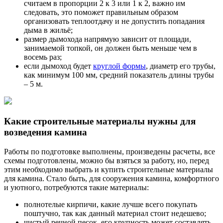
считаем в пропорции 2 к 3 или 1 к 2, важно им
следовать, это поможет правильным образом
организовать теплоотдачу и не допустить попадания
дыма в жильё;
размер дымохода напрямую зависит от площади,
занимаемой топкой, он должен быть меньше чем в
восемь раз;
если дымоход будет
круглой формы
, диаметр его трубы,
как минимум 100 мм, средний показатель длины трубы
– 5 м.
Какие строительные материалы нужны для
возведения камина
Работы по подготовке выполнены, произведены расчеты, все
схемы подготовлены, можно бы взяться за работу, но, перед
этим необходимо выбрать и купить строительные материалы
для камина. Стало быть, для сооружения камина, комфортного
и уютного, потребуются такие материалы:
полнотелые кирпичи, какие лучше всего покупать
поштучно, так как данный материал стоит недешево;
чистый речной песок, его крупность может составлять