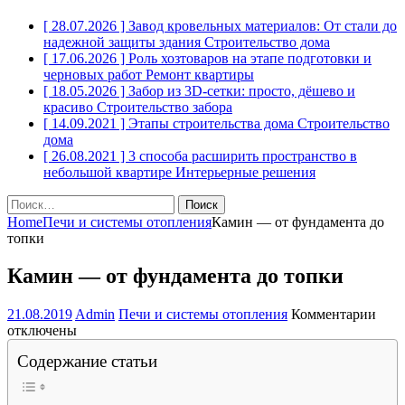
[ 28.07.2026 ]
Завод кровельных материалов: От стали до
надежной защиты здания
Строительство дома
[ 17.06.2026 ]
Роль хозтоваров на этапе подготовки и
черновых работ
Ремонт квартиры
[ 18.05.2026 ]
Забор из 3D-сетки: просто, дёшево и
красиво
Строительство забора
[ 14.09.2021 ]
Этапы строительства дома
Строительство
дома
[ 26.08.2021 ]
3 способа расширить пространство в
небольшой квартире
Интерьерные решения
Найти:
Home
Печи и системы отопления
Камин — от фундамента до
топки
Камин — от фундамента до топки
к
21.08.2019
Admin
Печи и системы отопления
Комментарии
запи
отключены
Кам
Содержание статьи
—
от
фунд