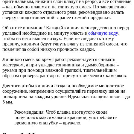
оригинальным, нижний слой кладут на ребро, а все остальные
– как обычно плашмя и на глиняную смесь. По завершению
установки каждого отдельного ряда, рекомендовано делать
сверку с подготовленной заранее схемой порядовки.
Обратите внимание! Каждый кирпич непосредственно перед
укладкой необходимо на минуту класть в
обычную воду
,
чтобы из него вышел воздух. Если не следовать этому
правилу, кирпичи будут тянуть влагу из глиняной смеси, что
повлечет за собой низкую прочность кладки.
Лишнюю смесь во время работ рекомендуется снимать
мастерком, а при укладке топливника и дымосборника –
руками при помощи влажной тряпкой, тщательнейшим
образом проверяя раствор на присутствие мелких камешков.
Для того чтобы кирпичи создали необходимое монолитное
сооружение, непременно осуществляйте перевязку швов на
полкирпича на каждом уровне. Идеальная толщина швов – до
5 мм.
Рекомендация. Чтоб кладка изогнутого свода
получилась максимально красивой, употребляйте
временную опалубку – кружало.