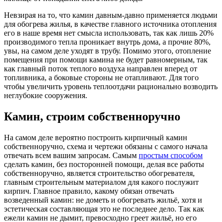
Невзирая на то, что камин давным-давно применяется людьми
для обогрева жилья, в качестве главного источника отопления
его в наше время нет смысла использовать, так как лишь 20%
производимого тепла проникает внутрь дома, а прочие 80%,
увы, на самом деле уходят в трубу. Помимо этого, отопление
помещения при помощи камина не будет равномерным, так
как главный поток теплого воздуха направлен вперед от
топливника, а боковые стороны не отапливают. Для того
чтобы увеличить уровень теплоотдачи рационально возводить
неглубокие сооружения.
Камин, строим собственноручно
На самом деле вероятно построить кирпичный камин
собственноручно, схема и чертежи обязаны с самого начала
отвечать всем вашим запросам. Самым
простым способом
сделать камин, без посторонней помощи, делая все работы
собственноручно, является строительство обогревателя,
главным строительным материалом для какого послужит
кирпич. Главное правило, какому обязан отвечать
возведенный камин: не дометь и обогревать жильё, хотя и
эстетическая составляющая это не последнее дело. Так как
ежели камин не дымит, превосходно греет жильё, но его