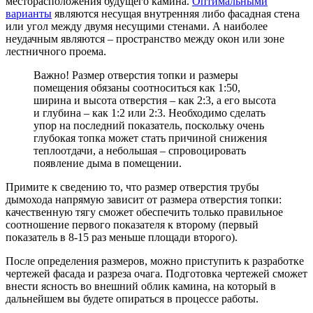
месторасположения будущего камина.
Оптимальными
варианты
являются несущая внутренняя либо фасадная стена
или угол между двумя несущими стенами. А наиболее
неудачным являются – пространство между окон или зоне
лестничного проема.
Важно! Размер отверстия топки и размеры
помещения обязаны соотноситься как 1:50,
ширина и высота отверстия – как 2:3, а его высота
и глубина – как 1:2 или 2:3. Необходимо сделать
упор на последний показатель, поскольку очень
глубокая топка может стать причиной снижения
теплоотдачи, а небольшая – спровоцировать
появление дыма в помещении.
Примите к сведению то, что размер отверстия трубы
дымохода напрямую зависит от размера отверстия топки:
качественную тягу сможет обеспечить только правильное
соотношение первого показателя к второму (первый
показатель в 8-15 раз меньше площади второго).
После определения размеров, можно приступить к разработке
чертежей фасада и разреза очага. Подготовка чертежей сможет
внести ясность во внешний облик камина, на который в
дальнейшем вы будете опираться в процессе работы.