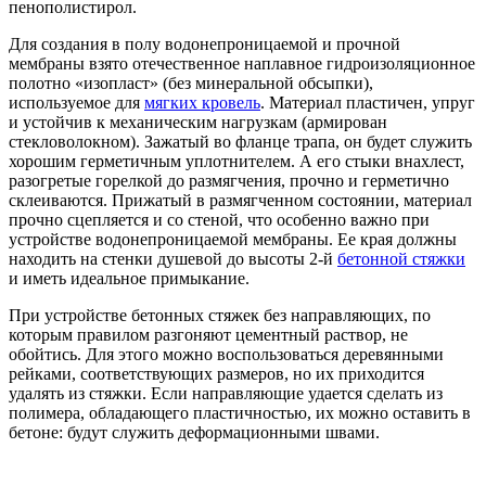
пенополистирол.
Для создания в полу водонепроницаемой и прочной
мембраны взято отечественное наплавное гидроизоляционное
полотно «изопласт» (без минеральной обсыпки),
используемое для
мягких кровель
. Материал пластичен, упруг
и устойчив к механическим нагрузкам (армирован
стекловолокном). Зажатый во фланце трапа, он будет служить
хорошим герметичным уплотнителем. А его стыки внахлест,
разогретые горелкой до размягчения, прочно и герметично
склеиваются. Прижатый в размягченном состоянии, материал
прочно сцепляется и со стеной, что особенно важно при
устройстве водонепроницаемой мембраны. Ее края должны
находить на стенки душевой до высоты 2-й
бетонной стяжки
и иметь идеальное примыкание.
При устройстве бетонных стяжек без направляющих, по
которым правилом разгоняют цементный раствор, не
обойтись. Для этого можно воспользоваться деревянными
рейками, соответствующих размеров, но их приходится
удалять из стяжки. Если направляющие удается сделать из
полимера, обладающего пластичностью, их можно оставить в
бетоне: будут служить деформационными швами.