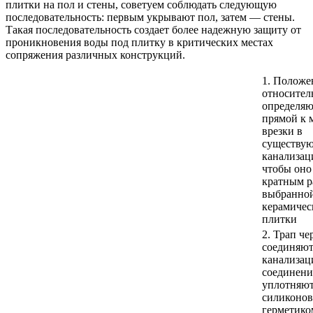
плитки на пол и стены, советуем соблюдать следующую
последовательность: первым укрывают пол, затем — стены.
Такая последовательность создает более надежную защиту от
проникновения воды под плитку в критических местах
сопряжения различных конструкций.
1. Положе
относител
определяю
прямой к 
врезки в
существу
канализац
чтобы оно
кратным р
выбранно
керамичес
плитки
2. Трап че
соединяют
канализац
соединени
уплотняю
силиконо
герметико