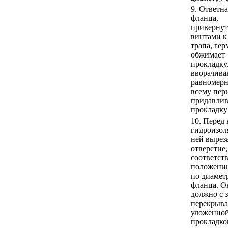
9. Ответна
фланца,
привернут
винтами к
трапа, ге
обжимает
прокладку
вворачива
равномерн
всему пер
придавлив
прокладку
10. Перед
гидроизол
ней вырез
отверстие,
соответст
положению
по диамет
фланца. О
должно с 
перекрыва
уложенно
прокладко