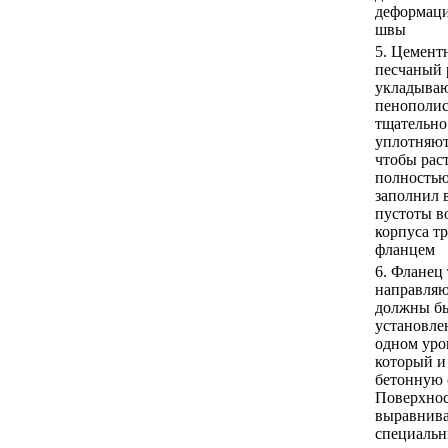
деформац
швы
5. Цемент
песчаный 
укладываю
пенополис
тщательно
уплотняют
чтобы рас
полность
заполнил 
пустоты в
корпуса тр
фланцем
6. Фланец 
направля
должны б
установле
одном уро
который и
бетонную 
Поверхнос
выравнив
специаль