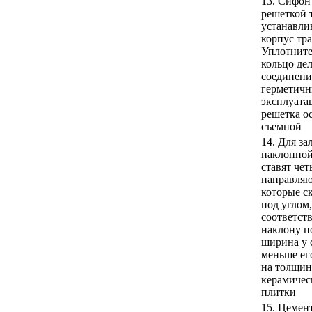
13. Сифон
решеткой 
устанавли
корпус тра
Уплотните
кольцо дел
соединени
герметич
эксплуата
решетка о
съемной
14. Для за
наклонной
ставят че
направля
которые с
под углом,
соответс
наклону по
ширина у 
меньше ег
на толщин
керамичес
плитки
15. Цемен