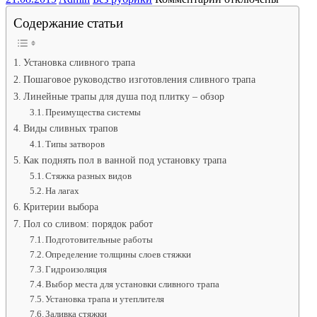
записи
Содержание статьи
Трап
для
пола
с
Установка сливного трапа
вертикальным
Пошаговое руководство изготовления сливного трапа
сливом.
Линейные трапы для душа под плитку – обзор
Трап
Преимущества системы
для
душа
Виды сливных трапов
в
Типы затворов
полу
Как поднять пол в ванной под установку трапа
под
Стяжка разных видов
плитку:
как
На лагах
правильно
Критерии выбора
провести
Пол со сливом: порядок работ
монтаж
Подготовительные работы
своими
руками
Определение толщины слоев стяжки
Гидроизоляция
Выбор места для установки сливного трапа
Установка трапа и утеплителя
Заливка стяжки