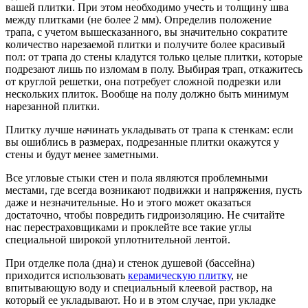
вашей плитки. При этом необходимо учесть и толщину шва
между плитками (не более 2 мм). Определив положение
трапа, с учетом вышесказанного, вы значительно сократите
количество нарезаемой плитки и получите более красивый
пол: от трапа до стены кладутся только целые плитки, которые
подрезают лишь по изломам в полу. Выбирая трап, откажитесь
от круглой решетки, она потребует сложной подрезки или
нескольких плиток. Вообще на полу должно быть минимум
нарезанной плитки.
Плитку лучше начинать укладывать от трапа к стенкам: если
вы ошиблись в размерах, подрезанные плитки окажутся у
стены и будут менее заметными.
Все угловые стыки стен и пола являются проблемными
местами, где всегда возникают подвижки и напряжения, пусть
даже и незначительные. Но и этого может оказаться
достаточно, чтобы повредить гидроизоляцию. Не считайте
нас перестраховщиками и проклейте все такие углы
специальной широкой уплотнительной лентой.
При отделке пола (дна) и стенок душевой (бассейна)
приходится использовать
керамическую плитку
, не
впитывающую воду и специальный клеевой раствор, на
который ее укладывают. Но и в этом случае, при укладке