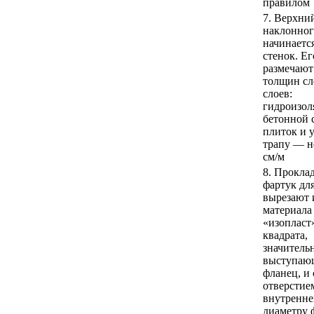
правилом
7. Верхни
наклонног
начинаетс
стенок. Ег
размечают
толщин с
слоев:
гидроизол
бетонной 
плиток и 
трапу — н
см/м
8. Прокла
фартук дл
вырезают 
материала
«изопласт
квадрата,
значитель
выступающ
фланец, и 
отверстие
внутренн
диаметру 