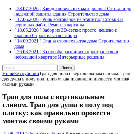
[ 28.07.2026 ]
Завод кровельных материалов: От стали до
надежной защиты здания
Строительство дома
[ 17.06.2026 ]
Роль хозтоваров на этапе подготовки и
черновых работ
Ремонт квартиры
[ 18.05.2026 ]
Забор из 3D-сетки: просто, дёшево и
красиво
Строительство забора
[ 14.09.2021 ]
Этапы строительства дома
Строительство
дома
[ 26.08.2021 ]
3 способа расширить пространство в
небольшой квартире
Интерьерные решения
Найти:
Home
Без рубрики
Трап для пола с вертикальным сливом. Трап
для душа в полу под плитку: как правильно провести монтаж
своими руками
Трап для пола с вертикальным
сливом. Трап для душа в полу под
плитку: как правильно провести
монтаж своими руками
к
21.08.2019
Admin
Без рубрики
Комментарии
отключены