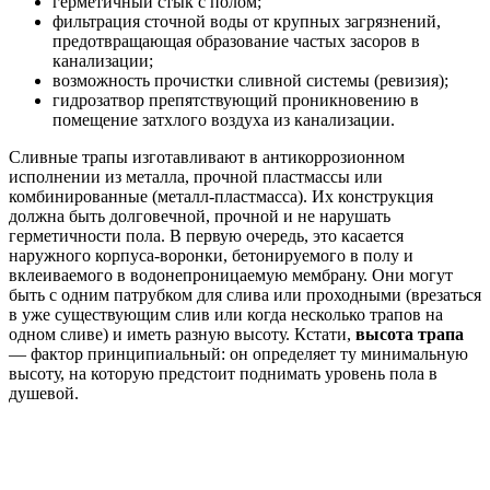
герметичный стык с полом;
фильтрация сточной воды от крупных загрязнений,
предотвращающая образование частых засоров в
канализации;
возможность прочистки сливной системы (ревизия);
гидрозатвор препятствующий проникновению в
помещение затхлого воздуха из канализации.
Сливные трапы изготавливают в антикоррозионном
исполнении из металла, прочной пластмассы или
комбинированные (металл-пластмасса). Их конструкция
должна быть долговечной, прочной и не нарушать
герметичности пола. В первую очередь, это касается
наружного корпуса-воронки, бетонируемого в полу и
вклеиваемого в водонепроницаемую мембрану. Они могут
быть с одним патрубком для слива или проходными (врезаться
в уже существующим слив или когда несколько трапов на
одном сливе) и иметь разную высоту. Кстати,
высота трапа
— фактор принципиальный: он определяет ту минимальную
высоту, на которую предстоит поднимать уровень пола в
душевой.