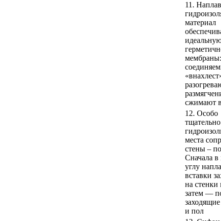
11. Напла
гидроизо
материал
обеспечив
идеальну
герметичн
мембраны:
соединяе
«внахлест
разогрева
размягчен
сжимают в
12. Особо
тщательно
гидроизо
места соп
стены – по
Сначала в
углу напл
вставки з
на стенки 
затем — п
заходящие
и пол