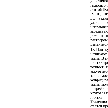
уплотняю
гидроизо
лентой (Kn
IVSIL, Ли
др.), а кан
удаленны
направля
заделываю
ремонтны
раствором
цементной
18. Плитк
начинают 
трапа. В п
плитки тр
точность 
аккуратно
зависимос
конфигур
трапа, мо
потребова
круговая 
плитки.
Удаленнос
от стен кр