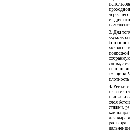
использов
проходной
через него
из другого
помещени
3. Для теп
звукоизол
бетонное 
укладываю
подрезкой
собранную
слива, ли
пенополис
толщина 5
плотность 
4. Рейки и
пластика у
при заливк
слоя бето
стяжки, р
как напр
для вырав
раствора, 
дальнейш