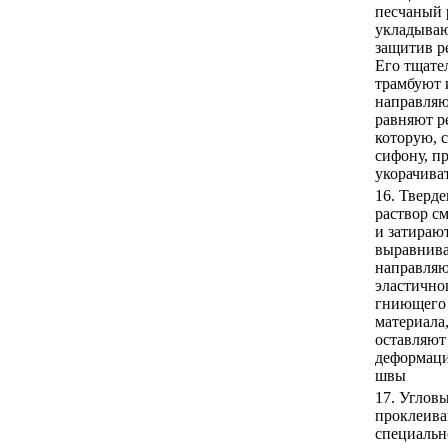
песчаный 
укладываю
защитив р
Его тщате
трамбуют 
направля
равняют р
которую, 
сифону, п
укорачива
16. Тверд
раствор с
и затирают
выравнива
направля
эластично
гниющего
материала
оставляют
деформац
швы
17. Углов
проклеив
специальн